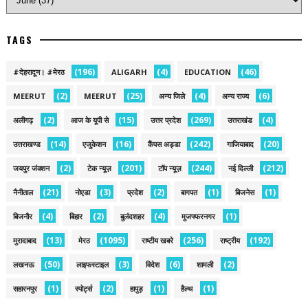
TAGS
(196)
(4)
(46)
#देहरादून। #मेरठ
ALIGARH
EDUCATION
(2)
(25)
(4)
(6)
MEERUT
MEERUT
अन्य जिले
अन्य राज्य
(2)
(15)
(269)
(4)
अलीगढ़
आज के यूपी से
उत्तर प्रदेश
उत्तराखंड
(14)
(16)
(242)
(20)
उत्तराखण्ड
एजुकेशन
कैंपस अड्डा
गाजियाबाद
(2)
(201)
(244)
(212)
जयपुर जंक्शन
टेक न्यूज़
टॉप न्यूज़
नई द‍िल्ली
(21)
(3)
(2)
(1)
(1)
नैनीताल
नोएडा
प्रदेश
बागपत
बिजनेस
(4)
(2)
(4)
(1)
बिजनौर
बिहार
बुलंदशहर
मुजफ्फरनगर
(13)
(1095)
(256)
(192)
मुरादाबाद
मेरठ
राष्टीय खबरे
राष्ट्रीय
(50)
(3)
(6)
(2)
लखनऊ
लाइफस्टाइल
विदेश
शामली
(1)
(2)
(1)
(1)
सहारनपुर
स्पोर्ट्स
हापुड़
हैल्थ