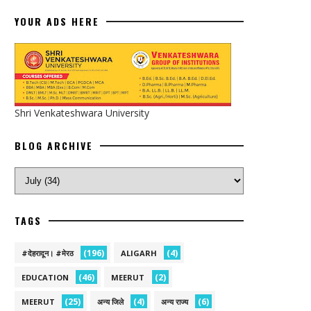
YOUR ADS HERE
Shri Venkateshwara University
BLOG ARCHIVE
TAGS
(196)
(4)
#देहरादून। #मेरठ
ALIGARH
(46)
(2)
EDUCATION
MEERUT
(25)
(4)
(6)
MEERUT
अन्य जिले
अन्य राज्य