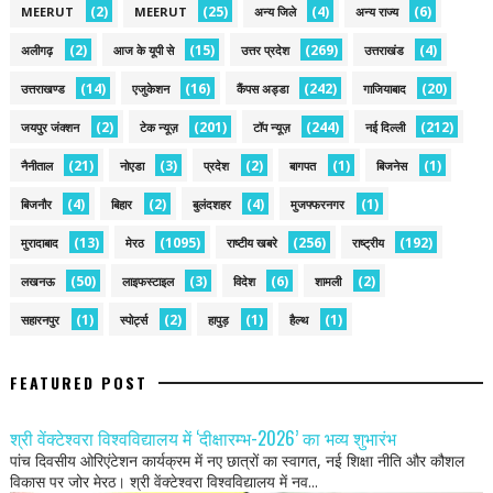
(2)
(25)
(4)
(6)
MEERUT
MEERUT
अन्य जिले
अन्य राज्य
(2)
(15)
(269)
(4)
अलीगढ़
आज के यूपी से
उत्तर प्रदेश
उत्तराखंड
(14)
(16)
(242)
(20)
उत्तराखण्ड
एजुकेशन
कैंपस अड्डा
गाजियाबाद
(2)
(201)
(244)
(212)
जयपुर जंक्शन
टेक न्यूज़
टॉप न्यूज़
नई द‍िल्ली
(21)
(3)
(2)
(1)
(1)
नैनीताल
नोएडा
प्रदेश
बागपत
बिजनेस
(4)
(2)
(4)
(1)
बिजनौर
बिहार
बुलंदशहर
मुजफ्फरनगर
(13)
(1095)
(256)
(192)
मुरादाबाद
मेरठ
राष्टीय खबरे
राष्ट्रीय
(50)
(3)
(6)
(2)
लखनऊ
लाइफस्टाइल
विदेश
शामली
(1)
(2)
(1)
(1)
सहारनपुर
स्पोर्ट्स
हापुड़
हैल्थ
FEATURED POST
श्री वेंक्टेश्वरा विश्वविद्यालय में ‘दीक्षारम्भ-2026’ का भव्य शुभारंभ
पांच दिवसीय ओरिएंटेशन कार्यक्रम में नए छात्रों का स्वागत, नई शिक्षा नीति और कौशल
विकास पर जोर मेरठ। श्री वेंक्टेश्वरा विश्वविद्यालय में नव...