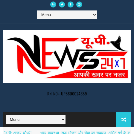
RNI NO:- UP56D0024359
 अजय चौधरी
भव्य व्यवस्था, शुद्ध भोजन और सेवा का संकल्प, अमित गर्ग के कांवड़ सेवा 