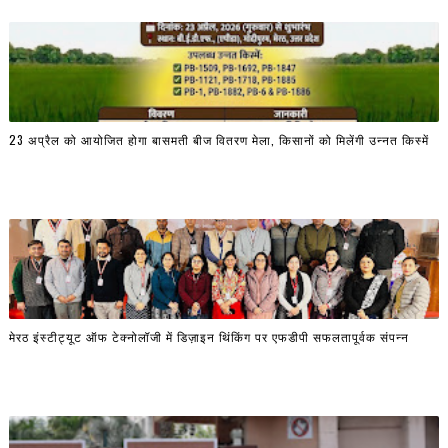
23 अप्रैल को आयोजित होगा बासमती बीज वितरण मेला, किसानों को मिलेंगी उन्नत किस्में
मेरठ इंस्टीट्यूट ऑफ टेक्नोलॉजी में डिज़ाइन थिंकिंग पर एफडीपी सफलतापूर्वक संपन्न