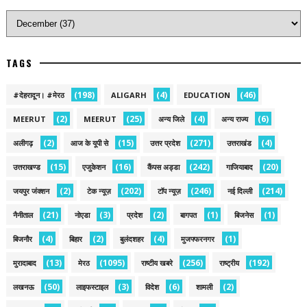
TAGS
(198)
(4)
(46)
#देहरादून। #मेरठ
ALIGARH
EDUCATION
(2)
(25)
(4)
(6)
MEERUT
MEERUT
अन्य जिले
अन्य राज्य
(2)
(15)
(271)
(4)
अलीगढ़
आज के यूपी से
उत्तर प्रदेश
उत्तराखंड
(15)
(16)
(242)
(20)
उत्तराखण्ड
एजुकेशन
कैंपस अड्डा
गाजियाबाद
(2)
(202)
(246)
(214)
जयपुर जंक्शन
टेक न्यूज़
टॉप न्यूज़
नई द‍िल्ली
(21)
(3)
(2)
(1)
(1)
नैनीताल
नोएडा
प्रदेश
बागपत
बिजनेस
(4)
(2)
(4)
(1)
बिजनौर
बिहार
बुलंदशहर
मुजफ्फरनगर
(13)
(1095)
(256)
(192)
मुरादाबाद
मेरठ
राष्टीय खबरे
राष्ट्रीय
(50)
(3)
(6)
(2)
लखनऊ
लाइफस्टाइल
विदेश
शामली