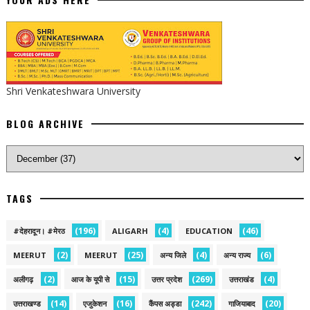
Shri Venkateshwara University
BLOG ARCHIVE
TAGS
(196)
(4)
(46)
#देहरादून। #मेरठ
ALIGARH
EDUCATION
(2)
(25)
(4)
(6)
MEERUT
MEERUT
अन्य जिले
अन्य राज्य
(2)
(15)
(269)
(4)
अलीगढ़
आज के यूपी से
उत्तर प्रदेश
उत्तराखंड
(14)
(16)
(242)
(20)
उत्तराखण्ड
एजुकेशन
कैंपस अड्डा
गाजियाबाद