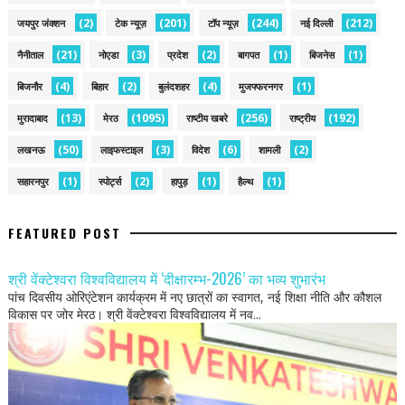
(2)
(201)
(244)
(212)
जयपुर जंक्शन
टेक न्यूज़
टॉप न्यूज़
नई द‍िल्ली
(21)
(3)
(2)
(1)
(1)
नैनीताल
नोएडा
प्रदेश
बागपत
बिजनेस
(4)
(2)
(4)
(1)
बिजनौर
बिहार
बुलंदशहर
मुजफ्फरनगर
(13)
(1095)
(256)
(192)
मुरादाबाद
मेरठ
राष्टीय खबरे
राष्ट्रीय
(50)
(3)
(6)
(2)
लखनऊ
लाइफस्टाइल
विदेश
शामली
(1)
(2)
(1)
(1)
सहारनपुर
स्पोर्ट्स
हापुड़
हैल्थ
FEATURED POST
श्री वेंक्टेश्वरा विश्वविद्यालय में ‘दीक्षारम्भ-2026’ का भव्य शुभारंभ
पांच दिवसीय ओरिएंटेशन कार्यक्रम में नए छात्रों का स्वागत, नई शिक्षा नीति और कौशल
विकास पर जोर मेरठ। श्री वेंक्टेश्वरा विश्वविद्यालय में नव...