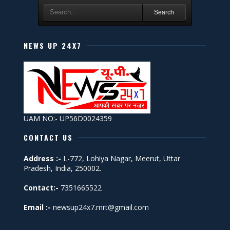
Search
NEWS UP 24X7
UAM NO:- UP56D0024359
CONTACT US
Address :-
L-772, Lohiya Nagar, Meerut, Uttar
Pradesh, India, 250002.
Contact:-
7351665522
Email :-
newsup24x7.mrt@gmail.com