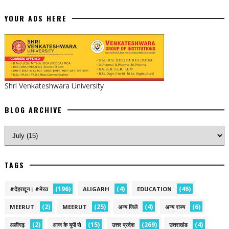
YOUR ADS HERE
Shri Venkateshwara University
BLOG ARCHIVE
TAGS
(196)
(4)
(46)
#देहरादून। #मेरठ
ALIGARH
EDUCATION
(2)
(25)
(4)
(6)
MEERUT
MEERUT
अन्य जिले
अन्य राज्य
(2)
(15)
(269)
(4)
अलीगढ़
आज के यूपी से
उत्तर प्रदेश
उत्तराखंड