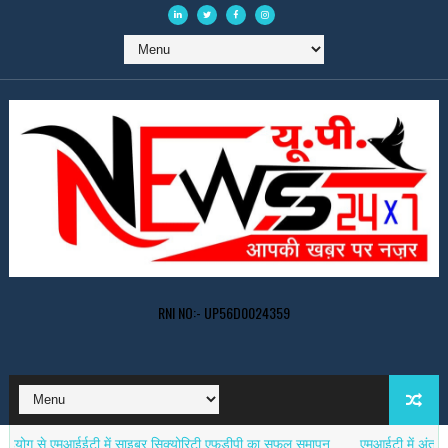
RNI NO:- UP56D0024359
 एमआईईटी में साइबर सिक्योरिटी एफडीपी का सफल समापन
एमआईटी में अंतरराष्ट्रीय 