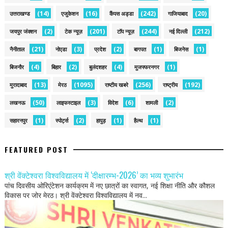
(14)
(16)
(242)
(20)
उत्तराखण्ड
एजुकेशन
कैंपस अड्डा
गाजियाबाद
(2)
(201)
(244)
(212)
जयपुर जंक्शन
टेक न्यूज़
टॉप न्यूज़
नई द‍िल्ली
(21)
(3)
(2)
(1)
(1)
नैनीताल
नोएडा
प्रदेश
बागपत
बिजनेस
(4)
(2)
(4)
(1)
बिजनौर
बिहार
बुलंदशहर
मुजफ्फरनगर
(13)
(1095)
(256)
(192)
मुरादाबाद
मेरठ
राष्टीय खबरे
राष्ट्रीय
(50)
(3)
(6)
(2)
लखनऊ
लाइफस्टाइल
विदेश
शामली
(1)
(2)
(1)
(1)
सहारनपुर
स्पोर्ट्स
हापुड़
हैल्थ
FEATURED POST
श्री वेंक्टेश्वरा विश्वविद्यालय में ‘दीक्षारम्भ-2026’ का भव्य शुभारंभ
पांच दिवसीय ओरिएंटेशन कार्यक्रम में नए छात्रों का स्वागत, नई शिक्षा नीति और कौशल
विकास पर जोर मेरठ। श्री वेंक्टेश्वरा विश्वविद्यालय में नव...