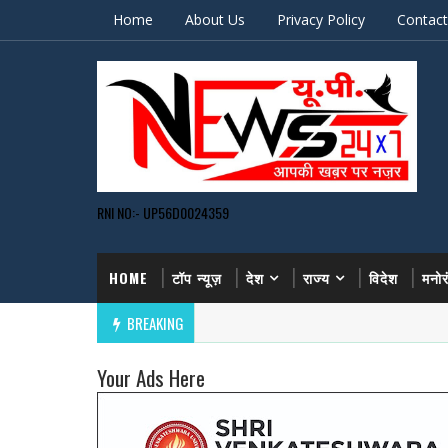
Home
About Us
Privacy Policy
Contact
RNI NO:- UP56D0024359
HOME
टॉप न्यूज़
देश
राज्य
विदेश
मनो
BREAKING
कैंपस अड्डा
Your Ads Here