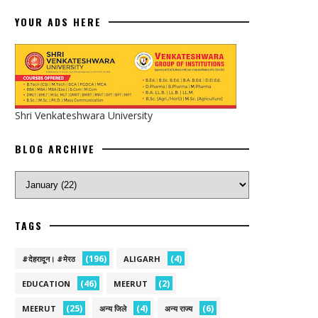
YOUR ADS HERE
Shri Venkateshwara University
BLOG ARCHIVE
TAGS
(196)
(4)
#देहरादून। #मेरठ
ALIGARH
(46)
(2)
EDUCATION
MEERUT
(25)
(4)
(6)
MEERUT
अन्य जिले
अन्य राज्य