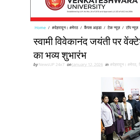
Home
/
#देहरादून। #मेरठ
/
कैंपस अड्डा
/
टेक न्यूज़
/
टॉप न्यूज़
स्वामी विवेकानंद जयंती पर वेंक्टे
का भव्य शुभारंभ
by
NewsUP 24x7
on
January 12, 2026
in
#देहरादून। #मेरठ
,