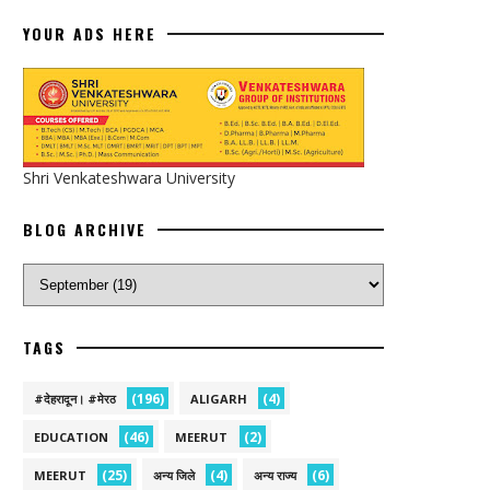
YOUR ADS HERE
Shri Venkateshwara University
BLOG ARCHIVE
TAGS
(196)
(4)
#देहरादून। #मेरठ
ALIGARH
(46)
(2)
EDUCATION
MEERUT
(25)
(4)
(6)
MEERUT
अन्य जिले
अन्य राज्य