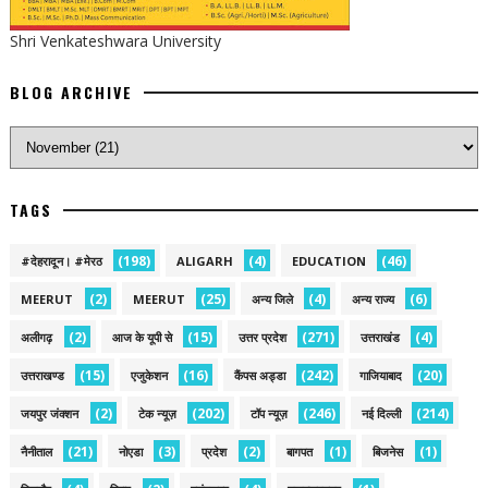
Shri Venkateshwara University
BLOG ARCHIVE
TAGS
(198)
(4)
(46)
#देहरादून। #मेरठ
ALIGARH
EDUCATION
(2)
(25)
(4)
(6)
MEERUT
MEERUT
अन्य जिले
अन्य राज्य
(2)
(15)
(271)
(4)
अलीगढ़
आज के यूपी से
उत्तर प्रदेश
उत्तराखंड
(15)
(16)
(242)
(20)
उत्तराखण्ड
एजुकेशन
कैंपस अड्डा
गाजियाबाद
(2)
(202)
(246)
(214)
जयपुर जंक्शन
टेक न्यूज़
टॉप न्यूज़
नई द‍िल्ली
(21)
(3)
(2)
(1)
(1)
नैनीताल
नोएडा
प्रदेश
बागपत
बिजनेस