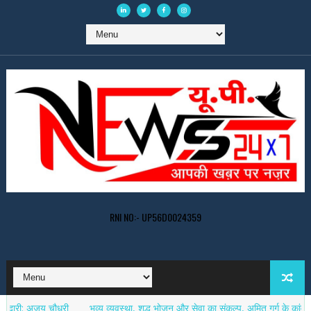
RNI NO:- UP56D0024359
जय चौधरी
भव्य व्यवस्था, शुद्ध भोजन और सेवा का संकल्प, अमित गर्ग के कांवड़ सेवा शिव