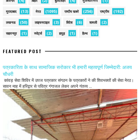
(4)
(2)
(4)
(1)
बिजनौर
बिहार
बुलंदशहर
मुजफ्फरनगर
(13)
(1095)
(256)
(192)
मुरादाबाद
मेरठ
राष्टीय खबरे
राष्ट्रीय
(50)
(3)
(6)
(2)
लखनऊ
लाइफस्टाइल
विदेश
शामली
(1)
(2)
(1)
(1)
सहारनपुर
स्पोर्ट्स
हापुड़
हैल्थ
FEATURED POST
पत्रकारिता के साथ सामाजिक सरोकार भी हमारी महत्वपूर्ण जिम्मेदारी: अजय
चौधरी
कांवड़ सेवा शिविर में उपज पत्रकार संगठन के पत्रकारों ने की शिवभक्तों की सेवा मेरठ।
सावन माह में हरिद्वार से पवित्र गंगाजल लेकर अपने गंतव्य ...