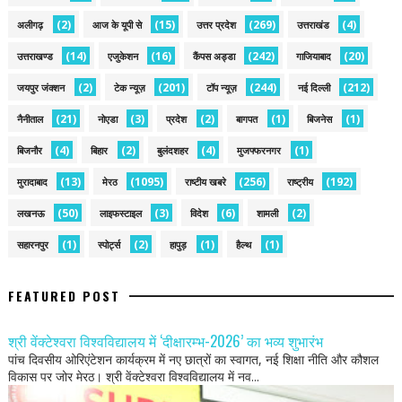
(2)
(15)
(269)
(4)
अलीगढ़
आज के यूपी से
उत्तर प्रदेश
उत्तराखंड
(14)
(16)
(242)
(20)
उत्तराखण्ड
एजुकेशन
कैंपस अड्डा
गाजियाबाद
(2)
(201)
(244)
(212)
जयपुर जंक्शन
टेक न्यूज़
टॉप न्यूज़
नई द‍िल्ली
(21)
(3)
(2)
(1)
(1)
नैनीताल
नोएडा
प्रदेश
बागपत
बिजनेस
(4)
(2)
(4)
(1)
बिजनौर
बिहार
बुलंदशहर
मुजफ्फरनगर
(13)
(1095)
(256)
(192)
मुरादाबाद
मेरठ
राष्टीय खबरे
राष्ट्रीय
(50)
(3)
(6)
(2)
लखनऊ
लाइफस्टाइल
विदेश
शामली
(1)
(2)
(1)
(1)
सहारनपुर
स्पोर्ट्स
हापुड़
हैल्थ
FEATURED POST
श्री वेंक्टेश्वरा विश्वविद्यालय में ‘दीक्षारम्भ-2026’ का भव्य शुभारंभ
पांच दिवसीय ओरिएंटेशन कार्यक्रम में नए छात्रों का स्वागत, नई शिक्षा नीति और कौशल
विकास पर जोर मेरठ। श्री वेंक्टेश्वरा विश्वविद्यालय में नव...