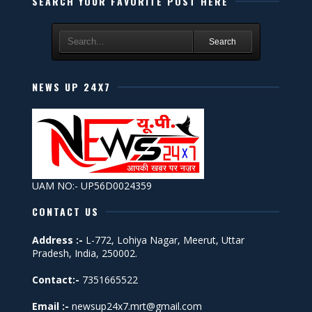
SEARCH YOUR FAVORITE POST HERE
Search
NEWS UP 24X7
UAM NO:- UP56D0024359
CONTACT US
Address :-
L-772, Lohiya Nagar, Meerut, Uttar
Pradesh, India, 250002.
Contact:-
7351665522
Email :-
newsup24x7.mrt@gmail.com