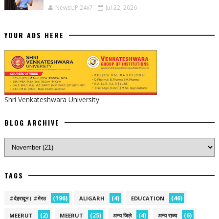
NewsUP 24x7
Jul 22, 2026
YOUR ADS HERE
Shri Venkateshwara University
BLOG ARCHIVE
TAGS
(196)
(4)
(46)
#देहरादून। #मेरठ
ALIGARH
EDUCATION
(2)
(25)
(4)
(6)
MEERUT
MEERUT
अन्य जिले
अन्य राज्य