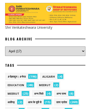
Shri Venkateshwara University
BLOG ARCHIVE
TAGS
(196)
(4)
#देहरादून। #मेरठ
ALIGARH
(46)
(2)
EDUCATION
MEERUT
(25)
(4)
(6)
MEERUT
अन्य जिले
अन्य राज्य
(2)
(15)
(269)
अलीगढ़
आज के यूपी से
उत्तर प्रदेश