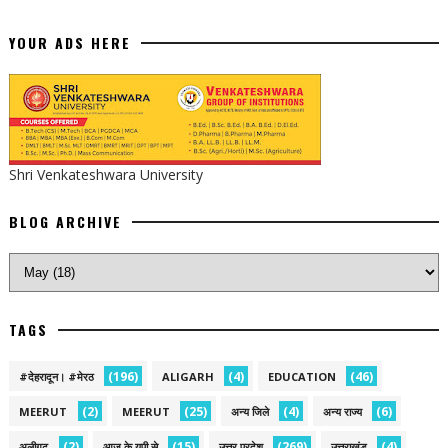
YOUR ADS HERE
Shri Venkateshwara University
BLOG ARCHIVE
TAGS
(196)
(4)
(46)
#देहरादून। #मेरठ
ALIGARH
EDUCATION
(2)
(25)
(4)
(6)
MEERUT
MEERUT
अन्य जिले
अन्य राज्य
(2)
(15)
(269)
(4)
अलीगढ़
आज के यूपी से
उत्तर प्रदेश
उत्तराखंड