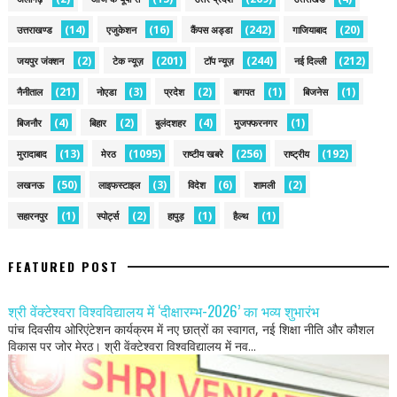
(14)
(16)
(242)
(20)
उत्तराखण्ड
एजुकेशन
कैंपस अड्डा
गाजियाबाद
(2)
(201)
(244)
(212)
जयपुर जंक्शन
टेक न्यूज़
टॉप न्यूज़
नई द‍िल्ली
(21)
(3)
(2)
(1)
(1)
नैनीताल
नोएडा
प्रदेश
बागपत
बिजनेस
(4)
(2)
(4)
(1)
बिजनौर
बिहार
बुलंदशहर
मुजफ्फरनगर
(13)
(1095)
(256)
(192)
मुरादाबाद
मेरठ
राष्टीय खबरे
राष्ट्रीय
(50)
(3)
(6)
(2)
लखनऊ
लाइफस्टाइल
विदेश
शामली
(1)
(2)
(1)
(1)
सहारनपुर
स्पोर्ट्स
हापुड़
हैल्थ
FEATURED POST
श्री वेंक्टेश्वरा विश्वविद्यालय में ‘दीक्षारम्भ-2026’ का भव्य शुभारंभ
पांच दिवसीय ओरिएंटेशन कार्यक्रम में नए छात्रों का स्वागत, नई शिक्षा नीति और कौशल
विकास पर जोर मेरठ। श्री वेंक्टेश्वरा विश्वविद्यालय में नव...