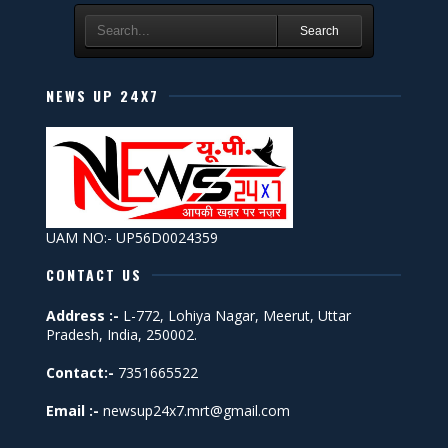
Search
NEWS UP 24X7
UAM NO:- UP56D0024359
CONTACT US
Address :-
L-772, Lohiya Nagar, Meerut, Uttar
Pradesh, India, 250002.
Contact:-
7351665522
Email :-
newsup24x7.mrt@gmail.com