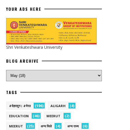
YOUR ADS HERE
Shri Venkateshwara University
BLOG ARCHIVE
TAGS
(196)
(4)
#देहरादून। #मेरठ
ALIGARH
(46)
(2)
EDUCATION
MEERUT
(25)
(4)
(6)
MEERUT
अन्य जिले
अन्य राज्य