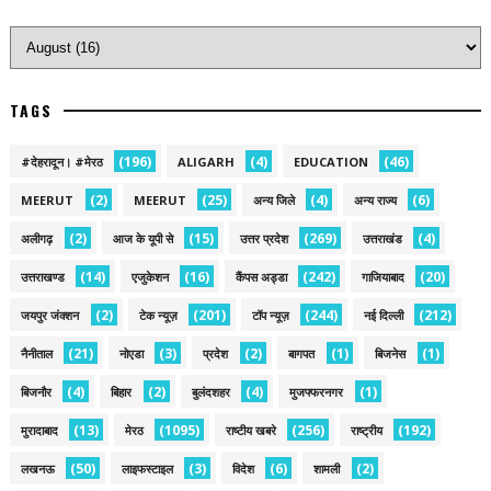
TAGS
(196)
(4)
(46)
#देहरादून। #मेरठ
ALIGARH
EDUCATION
(2)
(25)
(4)
(6)
MEERUT
MEERUT
अन्य जिले
अन्य राज्य
(2)
(15)
(269)
(4)
अलीगढ़
आज के यूपी से
उत्तर प्रदेश
उत्तराखंड
(14)
(16)
(242)
(20)
उत्तराखण्ड
एजुकेशन
कैंपस अड्डा
गाजियाबाद
(2)
(201)
(244)
(212)
जयपुर जंक्शन
टेक न्यूज़
टॉप न्यूज़
नई द‍िल्ली
(21)
(3)
(2)
(1)
(1)
नैनीताल
नोएडा
प्रदेश
बागपत
बिजनेस
(4)
(2)
(4)
(1)
बिजनौर
बिहार
बुलंदशहर
मुजफ्फरनगर
(13)
(1095)
(256)
(192)
मुरादाबाद
मेरठ
राष्टीय खबरे
राष्ट्रीय
(50)
(3)
(6)
(2)
लखनऊ
लाइफस्टाइल
विदेश
शामली