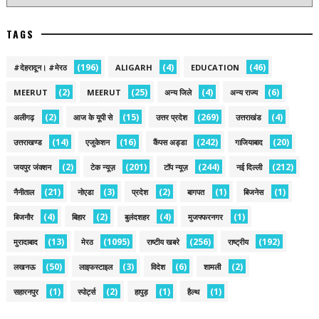
TAGS
(196)
(4)
(46)
#देहरादून। #मेरठ
ALIGARH
EDUCATION
(2)
(25)
(4)
(6)
MEERUT
MEERUT
अन्य जिले
अन्य राज्य
(2)
(15)
(269)
(4)
अलीगढ़
आज के यूपी से
उत्तर प्रदेश
उत्तराखंड
(14)
(16)
(242)
(20)
उत्तराखण्ड
एजुकेशन
कैंपस अड्डा
गाजियाबाद
(2)
(201)
(244)
(212)
जयपुर जंक्शन
टेक न्यूज़
टॉप न्यूज़
नई द‍िल्ली
(21)
(3)
(2)
(1)
(1)
नैनीताल
नोएडा
प्रदेश
बागपत
बिजनेस
(4)
(2)
(4)
(1)
बिजनौर
बिहार
बुलंदशहर
मुजफ्फरनगर
(13)
(1095)
(256)
(192)
मुरादाबाद
मेरठ
राष्टीय खबरे
राष्ट्रीय
(50)
(3)
(6)
(2)
लखनऊ
लाइफस्टाइल
विदेश
शामली
(1)
(2)
(1)
(1)
सहारनपुर
स्पोर्ट्स
हापुड़
हैल्थ