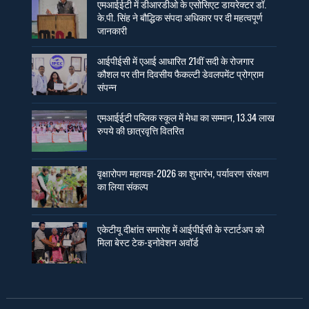
एमआईईटी में डीआरडीओ के एसोसिएट डायरेक्टर डॉ.
के.पी. सिंह ने बौद्धिक संपदा अधिकार पर दी महत्वपूर्ण
जानकारी
आईपीईसी में एआई आधारित 21वीं सदी के रोजगार
कौशल पर तीन दिवसीय फैकल्टी डेवलपमेंट प्रोग्राम
संपन्न
एमआईईटी पब्लिक स्कूल में मेधा का सम्मान, 13.34 लाख
रुपये की छात्रवृत्ति वितरित
वृक्षारोपण महायज्ञ-2026 का शुभारंभ, पर्यावरण संरक्षण
का लिया संकल्प
एकेटीयू दीक्षांत समारोह में आईपीईसी के स्टार्टअप को
मिला बेस्ट टेक-इनोवेशन अवॉर्ड