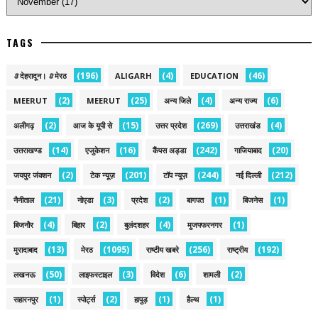
TAGS
(196)
(4)
(46)
#देहरादून। #मेरठ
ALIGARH
EDUCATION
(2)
(25)
(4)
(6)
MEERUT
MEERUT
अन्य जिले
अन्य राज्य
(2)
(15)
(269)
(4)
अलीगढ़
आज के यूपी से
उत्तर प्रदेश
उत्तराखंड
(14)
(16)
(242)
(20)
उत्तराखण्ड
एजुकेशन
कैंपस अड्डा
गाजियाबाद
(2)
(201)
(244)
(212)
जयपुर जंक्शन
टेक न्यूज़
टॉप न्यूज़
नई द‍िल्ली
(21)
(3)
(2)
(1)
(1)
नैनीताल
नोएडा
प्रदेश
बागपत
बिजनेस
(4)
(2)
(4)
(1)
बिजनौर
बिहार
बुलंदशहर
मुजफ्फरनगर
(13)
(1095)
(256)
(192)
मुरादाबाद
मेरठ
राष्टीय खबरे
राष्ट्रीय
(50)
(3)
(6)
(2)
लखनऊ
लाइफस्टाइल
विदेश
शामली
(1)
(2)
(1)
(1)
सहारनपुर
स्पोर्ट्स
हापुड़
हैल्थ