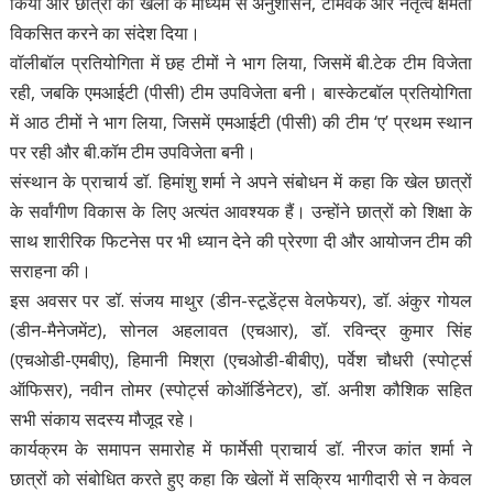
किया और छात्रों को खेलों के माध्यम से अनुशासन, टीमवर्क और नेतृत्व क्षमता
विकसित करने का संदेश दिया।
वॉलीबॉल प्रतियोगिता में छह टीमों ने भाग लिया, जिसमें बी.टेक टीम विजेता
रही, जबकि एमआईटी (पीसी) टीम उपविजेता बनी। बास्केटबॉल प्रतियोगिता
में आठ टीमों ने भाग लिया, जिसमें एमआईटी (पीसी) की टीम ‘ए’ प्रथम स्थान
पर रही और बी.कॉम टीम उपविजेता बनी।
संस्थान के प्राचार्य डॉ. हिमांशु शर्मा ने अपने संबोधन में कहा कि खेल छात्रों
के सर्वांगीण विकास के लिए अत्यंत आवश्यक हैं। उन्होंने छात्रों को शिक्षा के
साथ शारीरिक फिटनेस पर भी ध्यान देने की प्रेरणा दी और आयोजन टीम की
सराहना की।
इस अवसर पर डॉ. संजय माथुर (डीन-स्टूडेंट्स वेलफेयर), डॉ. अंकुर गोयल
(डीन-मैनेजमेंट), सोनल अहलावत (एचआर), डॉ. रविन्द्र कुमार सिंह
(एचओडी-एमबीए), हिमानी मिश्रा (एचओडी-बीबीए), पर्वेश चौधरी (स्पोर्ट्स
ऑफिसर), नवीन तोमर (स्पोर्ट्स कोऑर्डिनेटर), डॉ. अनीश कौशिक सहित
सभी संकाय सदस्य मौजूद रहे।
कार्यक्रम के समापन समारोह में फार्मेसी प्राचार्य डॉ. नीरज कांत शर्मा ने
छात्रों को संबोधित करते हुए कहा कि खेलों में सक्रिय भागीदारी से न केवल