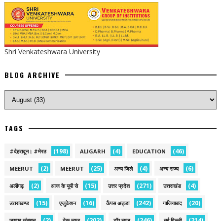
Shri Venkateshwara University
BLOG ARCHIVE
TAGS
(198)
(4)
(46)
#देहरादून। #मेरठ
ALIGARH
EDUCATION
(2)
(25)
(4)
(6)
MEERUT
MEERUT
अन्य जिले
अन्य राज्य
(2)
(15)
(271)
(4)
अलीगढ़
आज के यूपी से
उत्तर प्रदेश
उत्तराखंड
(15)
(16)
(242)
(20)
उत्तराखण्ड
एजुकेशन
कैंपस अड्डा
गाजियाबाद
(2)
(202)
(246)
(214)
जयपुर जंक्शन
टेक न्यूज़
टॉप न्यूज़
नई द‍िल्ली