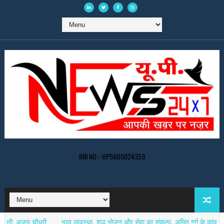
RNI NO:- UP56D0024359
 चौधरी
भव्य व्यवस्था, शुद्ध भोजन और सेवा का संकल्प, अमित गर्ग के कांवड़ सेवा शिवि