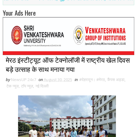
Your Ads Here
मेरठ इंस्टीट्यूट ऑफ टेक्नोलॉजी में राष्ट्रीय खेल दिवस
बड़े उत्साह के साथ मनाया गया
by
NewsUP 24x7
on
August 30, 2025
in
#देहरादून। #मेरठ
,
कैंपस अड्डा
,
टेक न्यूज़
,
टॉप न्यूज़
,
नई द‍िल्ली