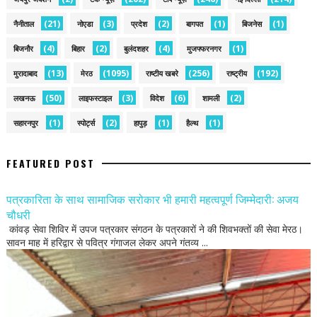
(21)
(3)
(2)
(1)
(1)
नैनीताल
नोएडा
प्रदेश
बागपत
बिजनेस
(4)
(2)
(4)
(1)
बिजनौर
बिहार
बुलंदशहर
मुजफ्फरनगर
(13)
(1095)
(256)
(192)
मुरादाबाद
मेरठ
राष्टीय खबरे
राष्ट्रीय
(50)
(3)
(6)
(2)
लखनऊ
लाइफस्टाइल
विदेश
शामली
(1)
(2)
(1)
(1)
सहारनपुर
स्पोर्ट्स
हापुड़
हैल्थ
FEATURED POST
पत्रकारिता के साथ सामाजिक सरोकार भी हमारी महत्वपूर्ण जिम्मेदारी: अजय
चौधरी
कांवड़ सेवा शिविर में उपज पत्रकार संगठन के पत्रकारों ने की शिवभक्तों की सेवा मेरठ।
सावन माह में हरिद्वार से पवित्र गंगाजल लेकर अपने गंतव्य ...