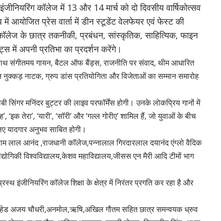
 इंजीनियरिंग कॉलेज में 13 और 14 मार्च को दो दिवसीय वार्षिकोत्सव
आयोजित प्रेस वार्ता में डीन स्टूडेंट वेलफेयर एवं फेस्ट की
में कॉलेज के छात्र तकनीकी, प्रबंधन, सांस्कृतिक, साहित्यिक, फाइन
्स में अपनी प्रतिभा का प्रदर्शन करेंगे।
े साथ संगीतमय गायन, बैटल ऑफ बैंड्स, राजनीति पर संवाद, थीम आधारित
ुक्कड़ नाटक, ग्रुप डांस प्रतियोगिता और विजेताओं का सम्मान समारोह
बी सिंगर मनिंदर बुट्टर की लाइव परफॉर्मेंस होगी। उनके लोकप्रिय गानों में
वाह’, ‘इक तेरा’, ‘यारी’, ‘सॉरी’ और ‘गल्ल गोरीए’ शामिल हैं, जो युवाओं के बीच
 लिए यादगार अनुभव साबित होगी।
राम लाल आनंद ,राजधानी कॉलेज,पन्नालाल गिरदारलाल दयानंद एंग्लो वैदिक
ौद्योगिकी विश्वविद्यालय,केशव महाविद्यालय,जीसस एन मैरी आदि टीमों भाग
्थ इंजीनियरिंग कॉलेज शिक्षा के क्षेत्र में निरंतर प्रगति कर रहा है और
ा, मीडिया हेड अजय चौधरी,अनमोल,ऋषि,अखिल गौतम सहित छात्र समन्वयक ध्रुव