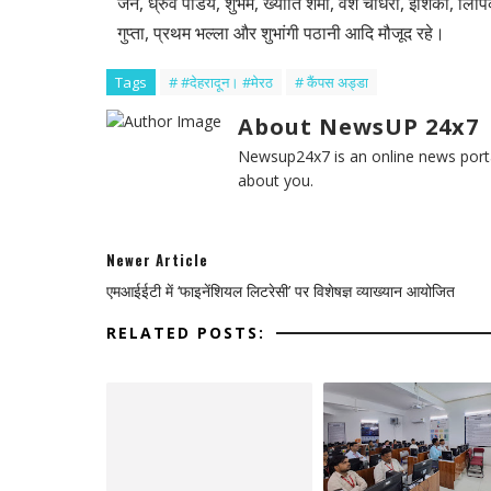
जैन, ध्रुव पांडेय, शुभम, ख्याति शर्मा, वंश चौधरी, ईशिका, लि
गुप्ता, प्रथम भल्ला और शुभांगी पठानी आदि मौजूद रहे।
Tags
# #देहरादून। #मेरठ
# कैंपस अड्डा
About NewsUP 24x7
Newsup24x7 is an online news porta
about you.
Newer Article
एमआईईटी में ‘फाइनेंशियल लिटरेसी’ पर विशेषज्ञ व्याख्यान आयोजित
RELATED POSTS: