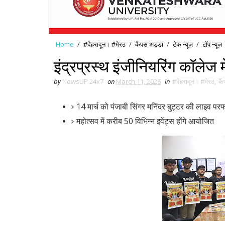
Home
/
#देहरादून। #मेरठ
/
कैंपस अड्डा
/
टेक न्यूज़
/
टॉप न्यूज़
इंद्रप्रस्थ इंजीनियरिंग कॉलेज मे
by
NewsUP 24x7
on
March 11, 2026
in
#देहरादून। #मेरठ
,
कै
14 मार्च को पंजाबी सिंगर मनिंदर बुट्टर की लाइव परफॉर
महोत्सव में करीब 50 विभिन्न इवेंट्स होंगे आयोजित