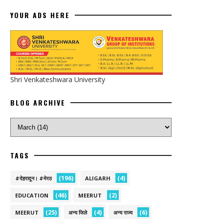
YOUR ADS HERE
Shri Venkateshwara University
BLOG ARCHIVE
TAGS
(196)
(4)
#देहरादून। #मेरठ
ALIGARH
(46)
(2)
EDUCATION
MEERUT
(25)
(4)
(6)
MEERUT
अन्य जिले
अन्य राज्य