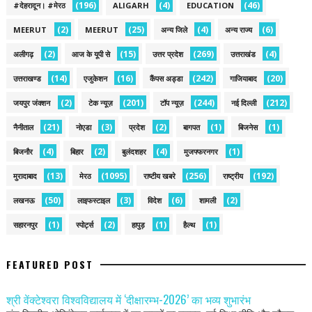
(196)
(4)
(46)
#देहरादून। #मेरठ
ALIGARH
EDUCATION
(2)
(25)
(4)
(6)
MEERUT
MEERUT
अन्य जिले
अन्य राज्य
(2)
(15)
(269)
(4)
अलीगढ़
आज के यूपी से
उत्तर प्रदेश
उत्तराखंड
(14)
(16)
(242)
(20)
उत्तराखण्ड
एजुकेशन
कैंपस अड्डा
गाजियाबाद
(2)
(201)
(244)
(212)
जयपुर जंक्शन
टेक न्यूज़
टॉप न्यूज़
नई द‍िल्ली
(21)
(3)
(2)
(1)
(1)
नैनीताल
नोएडा
प्रदेश
बागपत
बिजनेस
(4)
(2)
(4)
(1)
बिजनौर
बिहार
बुलंदशहर
मुजफ्फरनगर
(13)
(1095)
(256)
(192)
मुरादाबाद
मेरठ
राष्टीय खबरे
राष्ट्रीय
(50)
(3)
(6)
(2)
लखनऊ
लाइफस्टाइल
विदेश
शामली
(1)
(2)
(1)
(1)
सहारनपुर
स्पोर्ट्स
हापुड़
हैल्थ
FEATURED POST
श्री वेंक्टेश्वरा विश्वविद्यालय में ‘दीक्षारम्भ-2026’ का भव्य शुभारंभ