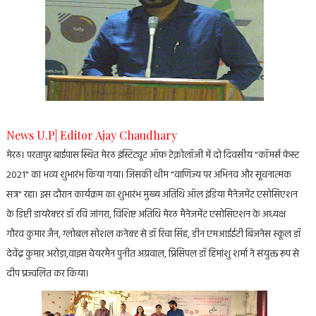
News U.P| Editor Ajay Chaudhary
मेरठ। परतापुर बाईपास स्थित मेरठ इंस्टिट्यूट ऑफ टेक्नोलॉजी में दो दिवसीय "कॉमर्स फेस्ट
2021" का भव्य शुभारंभ किया गया। जिसकी थीम "वाणिज्य पर अभिनव और सूचनात्मक
सत्र" रहा। इस दौरान कार्यक्रम का शुभारंभ मुख्य अतिथि ऑल इंडिया मैनेजमेंट एसोसिएशन
के डिप्टी डायरेक्टर डॉ रवि जांगरा, विशिष्ट अतिथि मेरठ मैनेजमेंट एसोसिएशन के अध्यक्ष
गौरव कुमार जैन, ग्लोबल सोशल कनेक्ट से डॉ रिचा सिंह, डीन एमआईईटी बिजनेस स्कूल डॉ
देवेंद्र कुमार अरोड़ा,वाइस चेयरमैन पुनीत अग्रवाल, प्रिंसिपल डॉ हिमांशु शर्मा ने संयुक्त रूप से
दीप प्रज्वलित कर किया।