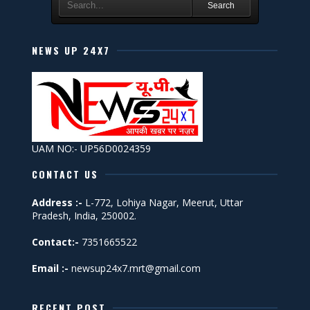
Search
NEWS UP 24X7
UAM NO:- UP56D0024359
CONTACT US
Address :-
L-772, Lohiya Nagar, Meerut, Uttar
Pradesh, India, 250002.
Contact:-
7351665522
Email :-
newsup24x7.mrt@gmail.com
RECENT POST