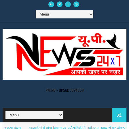
RNI NO:- UP56D0024359
मंथन
एमआईटी में होगा विज्ञान एवं प्रौद्योगिकी में नवीनतम नवाचारों पर अंतरराष्ट्रीय सम्मेल