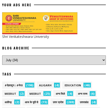
YOUR ADS HERE
Shri Venkateshwara University
BLOG ARCHIVE
TAGS
(196)
(4)
(46)
#देहरादून। #मेरठ
ALIGARH
EDUCATION
(2)
(25)
(4)
(6)
MEERUT
MEERUT
अन्य जिले
अन्य राज्य
(2)
(15)
(269)
(4)
अलीगढ़
आज के यूपी से
उत्तर प्रदेश
उत्तराखंड