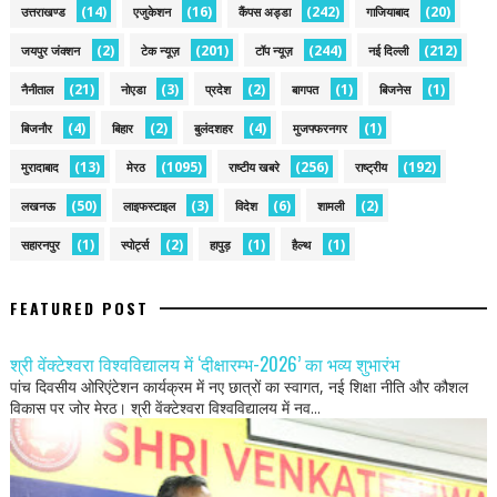
(14)
(16)
(242)
(20)
उत्तराखण्ड
एजुकेशन
कैंपस अड्डा
गाजियाबाद
(2)
(201)
(244)
(212)
जयपुर जंक्शन
टेक न्यूज़
टॉप न्यूज़
नई द‍िल्ली
(21)
(3)
(2)
(1)
(1)
नैनीताल
नोएडा
प्रदेश
बागपत
बिजनेस
(4)
(2)
(4)
(1)
बिजनौर
बिहार
बुलंदशहर
मुजफ्फरनगर
(13)
(1095)
(256)
(192)
मुरादाबाद
मेरठ
राष्टीय खबरे
राष्ट्रीय
(50)
(3)
(6)
(2)
लखनऊ
लाइफस्टाइल
विदेश
शामली
(1)
(2)
(1)
(1)
सहारनपुर
स्पोर्ट्स
हापुड़
हैल्थ
FEATURED POST
श्री वेंक्टेश्वरा विश्वविद्यालय में ‘दीक्षारम्भ-2026’ का भव्य शुभारंभ
पांच दिवसीय ओरिएंटेशन कार्यक्रम में नए छात्रों का स्वागत, नई शिक्षा नीति और कौशल
विकास पर जोर मेरठ। श्री वेंक्टेश्वरा विश्वविद्यालय में नव...