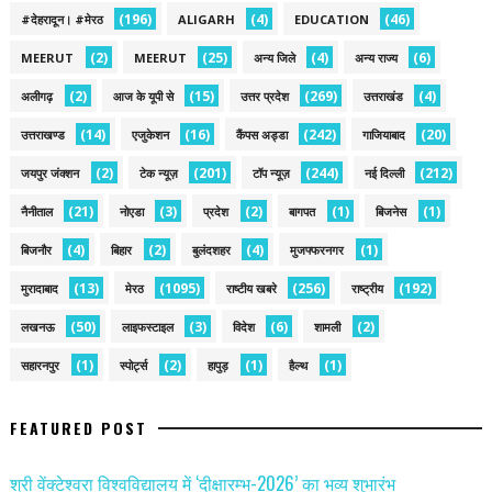
(196)
(4)
(46)
#देहरादून। #मेरठ
ALIGARH
EDUCATION
(2)
(25)
(4)
(6)
MEERUT
MEERUT
अन्य जिले
अन्य राज्य
(2)
(15)
(269)
(4)
अलीगढ़
आज के यूपी से
उत्तर प्रदेश
उत्तराखंड
(14)
(16)
(242)
(20)
उत्तराखण्ड
एजुकेशन
कैंपस अड्डा
गाजियाबाद
(2)
(201)
(244)
(212)
जयपुर जंक्शन
टेक न्यूज़
टॉप न्यूज़
नई द‍िल्ली
(21)
(3)
(2)
(1)
(1)
नैनीताल
नोएडा
प्रदेश
बागपत
बिजनेस
(4)
(2)
(4)
(1)
बिजनौर
बिहार
बुलंदशहर
मुजफ्फरनगर
(13)
(1095)
(256)
(192)
मुरादाबाद
मेरठ
राष्टीय खबरे
राष्ट्रीय
(50)
(3)
(6)
(2)
लखनऊ
लाइफस्टाइल
विदेश
शामली
(1)
(2)
(1)
(1)
सहारनपुर
स्पोर्ट्स
हापुड़
हैल्थ
FEATURED POST
श्री वेंक्टेश्वरा विश्वविद्यालय में ‘दीक्षारम्भ-2026’ का भव्य शुभारंभ