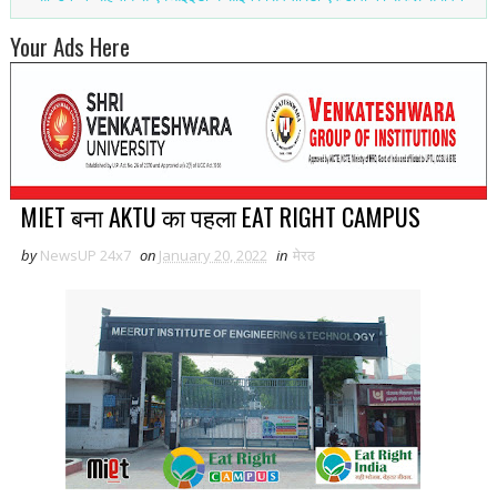
Your Ads Here
MIET बना AKTU का पहला EAT RIGHT CAMPUS
by
NewsUP 24x7
on
January 20, 2022
in
मेरठ