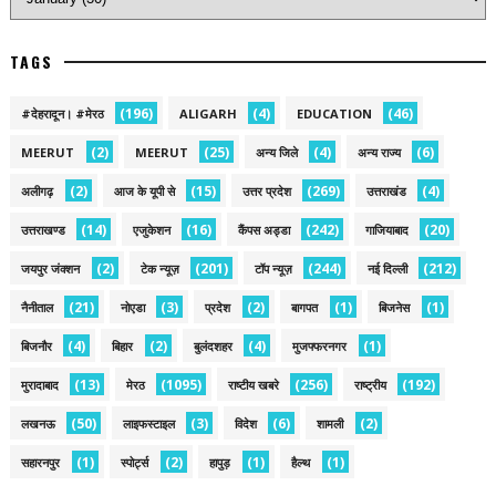
TAGS
(196)
(4)
(46)
#देहरादून। #मेरठ
ALIGARH
EDUCATION
(2)
(25)
(4)
(6)
MEERUT
MEERUT
अन्य जिले
अन्य राज्य
(2)
(15)
(269)
(4)
अलीगढ़
आज के यूपी से
उत्तर प्रदेश
उत्तराखंड
(14)
(16)
(242)
(20)
उत्तराखण्ड
एजुकेशन
कैंपस अड्डा
गाजियाबाद
(2)
(201)
(244)
(212)
जयपुर जंक्शन
टेक न्यूज़
टॉप न्यूज़
नई द‍िल्ली
(21)
(3)
(2)
(1)
(1)
नैनीताल
नोएडा
प्रदेश
बागपत
बिजनेस
(4)
(2)
(4)
(1)
बिजनौर
बिहार
बुलंदशहर
मुजफ्फरनगर
(13)
(1095)
(256)
(192)
मुरादाबाद
मेरठ
राष्टीय खबरे
राष्ट्रीय
(50)
(3)
(6)
(2)
लखनऊ
लाइफस्टाइल
विदेश
शामली
(1)
(2)
(1)
(1)
सहारनपुर
स्पोर्ट्स
हापुड़
हैल्थ