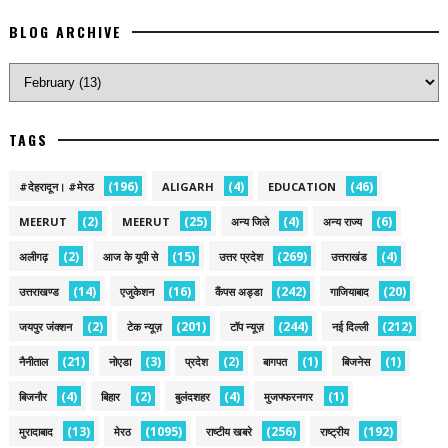
BLOG ARCHIVE
TAGS
(196)
(4)
(46)
#देहरादून। #मेरठ
ALIGARH
EDUCATION
(2)
(25)
(4)
(6)
MEERUT
MEERUT
अन्य जिले
अन्य राज्य
(2)
(15)
(269)
(4)
अलीगढ़
आज के यूपी से
उत्तर प्रदेश
उत्तराखंड
(14)
(16)
(242)
(20)
उत्तराखण्ड
एजुकेशन
कैंपस अड्डा
गाजियाबाद
(2)
(201)
(244)
(212)
जयपुर जंक्शन
टेक न्यूज़
टॉप न्यूज़
नई द‍िल्ली
(21)
(3)
(2)
(1)
(1)
नैनीताल
नोएडा
प्रदेश
बागपत
बिजनेस
(4)
(2)
(4)
(1)
बिजनौर
बिहार
बुलंदशहर
मुजफ्फरनगर
(13)
(1095)
(256)
(192)
मुरादाबाद
मेरठ
राष्टीय खबरे
राष्ट्रीय