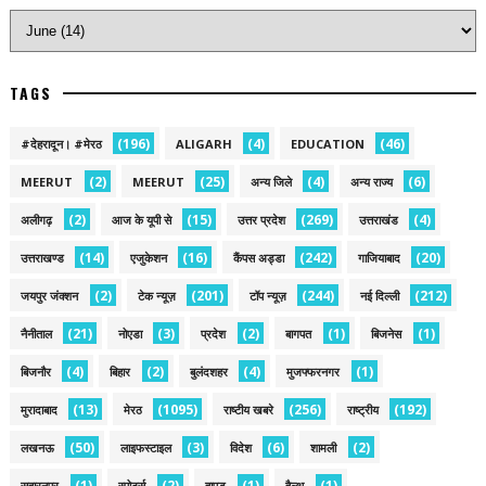
TAGS
(196)
(4)
(46)
#देहरादून। #मेरठ
ALIGARH
EDUCATION
(2)
(25)
(4)
(6)
MEERUT
MEERUT
अन्य जिले
अन्य राज्य
(2)
(15)
(269)
(4)
अलीगढ़
आज के यूपी से
उत्तर प्रदेश
उत्तराखंड
(14)
(16)
(242)
(20)
उत्तराखण्ड
एजुकेशन
कैंपस अड्डा
गाजियाबाद
(2)
(201)
(244)
(212)
जयपुर जंक्शन
टेक न्यूज़
टॉप न्यूज़
नई द‍िल्ली
(21)
(3)
(2)
(1)
(1)
नैनीताल
नोएडा
प्रदेश
बागपत
बिजनेस
(4)
(2)
(4)
(1)
बिजनौर
बिहार
बुलंदशहर
मुजफ्फरनगर
(13)
(1095)
(256)
(192)
मुरादाबाद
मेरठ
राष्टीय खबरे
राष्ट्रीय
(50)
(3)
(6)
(2)
लखनऊ
लाइफस्टाइल
विदेश
शामली
(1)
(2)
(1)
(1)
सहारनपुर
स्पोर्ट्स
हापुड़
हैल्थ