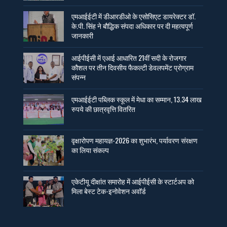
एमआईईटी में डीआरडीओ के एसोसिएट डायरेक्टर डॉ.
के.पी. सिंह ने बौद्धिक संपदा अधिकार पर दी महत्वपूर्ण
जानकारी
आईपीईसी में एआई आधारित 21वीं सदी के रोजगार
कौशल पर तीन दिवसीय फैकल्टी डेवलपमेंट प्रोग्राम
संपन्न
एमआईईटी पब्लिक स्कूल में मेधा का सम्मान, 13.34 लाख
रुपये की छात्रवृत्ति वितरित
वृक्षारोपण महायज्ञ-2026 का शुभारंभ, पर्यावरण संरक्षण
का लिया संकल्प
एकेटीयू दीक्षांत समारोह में आईपीईसी के स्टार्टअप को
मिला बेस्ट टेक-इनोवेशन अवॉर्ड