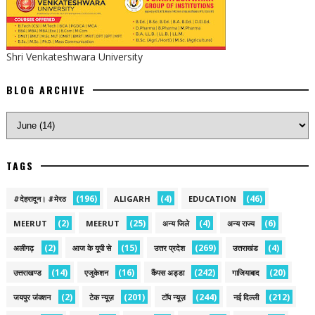
Shri Venkateshwara University
BLOG ARCHIVE
TAGS
(196)
(4)
(46)
#देहरादून। #मेरठ
ALIGARH
EDUCATION
(2)
(25)
(4)
(6)
MEERUT
MEERUT
अन्य जिले
अन्य राज्य
(2)
(15)
(269)
(4)
अलीगढ़
आज के यूपी से
उत्तर प्रदेश
उत्तराखंड
(14)
(16)
(242)
(20)
उत्तराखण्ड
एजुकेशन
कैंपस अड्डा
गाजियाबाद
(2)
(201)
(244)
(212)
जयपुर जंक्शन
टेक न्यूज़
टॉप न्यूज़
नई द‍िल्ली