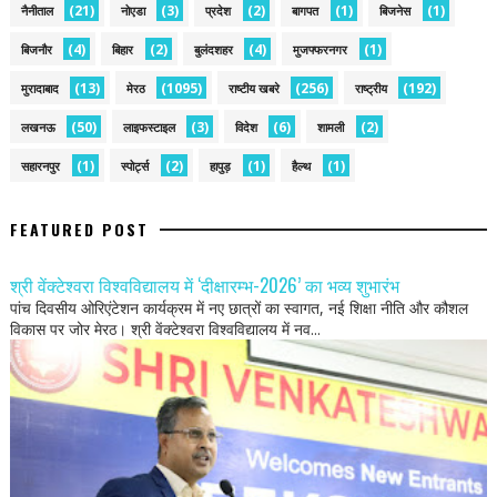
(21)
(3)
(2)
(1)
(1)
नैनीताल
नोएडा
प्रदेश
बागपत
बिजनेस
(4)
(2)
(4)
(1)
बिजनौर
बिहार
बुलंदशहर
मुजफ्फरनगर
(13)
(1095)
(256)
(192)
मुरादाबाद
मेरठ
राष्टीय खबरे
राष्ट्रीय
(50)
(3)
(6)
(2)
लखनऊ
लाइफस्टाइल
विदेश
शामली
(1)
(2)
(1)
(1)
सहारनपुर
स्पोर्ट्स
हापुड़
हैल्थ
FEATURED POST
श्री वेंक्टेश्वरा विश्वविद्यालय में ‘दीक्षारम्भ-2026’ का भव्य शुभारंभ
पांच दिवसीय ओरिएंटेशन कार्यक्रम में नए छात्रों का स्वागत, नई शिक्षा नीति और कौशल
विकास पर जोर मेरठ। श्री वेंक्टेश्वरा विश्वविद्यालय में नव...