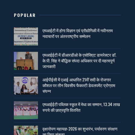
POPULAR
एमआईटी में होगा विज्ञान एवं प्रौद्योगिकी में नवीनतम
नवाचारों पर अंतरराष्ट्रीय सम्मेलन
एमआईईटी में डीआरडीओ के एसोसिएट डायरेक्टर डॉ.
के.पी. सिंह ने बौद्धिक संपदा अधिकार पर दी महत्वपूर्ण
जानकारी
आईपीईसी में एआई आधारित 21वीं सदी के रोजगार
कौशल पर तीन दिवसीय फैकल्टी डेवलपमेंट प्रोग्राम
संपन्न
एमआईईटी पब्लिक स्कूल में मेधा का सम्मान, 13.34 लाख
रुपये की छात्रवृत्ति वितरित
वृक्षारोपण महायज्ञ-2026 का शुभारंभ, पर्यावरण संरक्षण
का लिया संकल्प