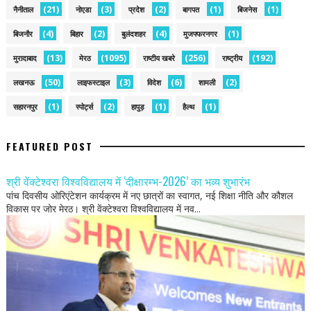
(21)
(3)
(2)
(1)
(1)
नैनीताल
नोएडा
प्रदेश
बागपत
बिजनेस
(4)
(2)
(4)
(1)
बिजनौर
बिहार
बुलंदशहर
मुजफ्फरनगर
(13)
(1095)
(256)
(192)
मुरादाबाद
मेरठ
राष्टीय खबरे
राष्ट्रीय
(50)
(3)
(6)
(2)
लखनऊ
लाइफस्टाइल
विदेश
शामली
(1)
(2)
(1)
(1)
सहारनपुर
स्पोर्ट्स
हापुड़
हैल्थ
FEATURED POST
श्री वेंक्टेश्वरा विश्वविद्यालय में ‘दीक्षारम्भ-2026’ का भव्य शुभारंभ
पांच दिवसीय ओरिएंटेशन कार्यक्रम में नए छात्रों का स्वागत, नई शिक्षा नीति और कौशल
विकास पर जोर मेरठ। श्री वेंक्टेश्वरा विश्वविद्यालय में नव...