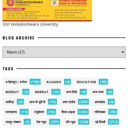
Shri Venkateshwara University
BLOG ARCHIVE
TAGS
(196)
(4)
(46)
#देहरादून। #मेरठ
ALIGARH
EDUCATION
(2)
(25)
(4)
(6)
MEERUT
MEERUT
अन्य जिले
अन्य राज्य
(2)
(15)
(269)
(4)
अलीगढ़
आज के यूपी से
उत्तर प्रदेश
उत्तराखंड
(14)
(16)
(242)
(20)
उत्तराखण्ड
एजुकेशन
कैंपस अड्डा
गाजियाबाद
(2)
(201)
(244)
(212)
जयपुर जंक्शन
टेक न्यूज़
टॉप न्यूज़
नई द‍िल्ली