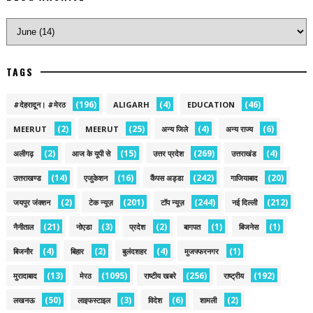
TAGS
(196)
(4)
(46)
#देहरादून। #मेरठ
ALIGARH
EDUCATION
(2)
(25)
(4)
(6)
MEERUT
MEERUT
अन्य जिले
अन्य राज्य
(2)
(15)
(269)
(4)
अलीगढ़
आज के यूपी से
उत्तर प्रदेश
उत्तराखंड
(14)
(16)
(242)
(20)
उत्तराखण्ड
एजुकेशन
कैंपस अड्डा
गाजियाबाद
(2)
(201)
(244)
(212)
जयपुर जंक्शन
टेक न्यूज़
टॉप न्यूज़
नई द‍िल्ली
(21)
(3)
(2)
(1)
(1)
नैनीताल
नोएडा
प्रदेश
बागपत
बिजनेस
(4)
(2)
(4)
(1)
बिजनौर
बिहार
बुलंदशहर
मुजफ्फरनगर
(13)
(1095)
(256)
(192)
मुरादाबाद
मेरठ
राष्टीय खबरे
राष्ट्रीय
(50)
(3)
(6)
(2)
लखनऊ
लाइफस्टाइल
विदेश
शामली