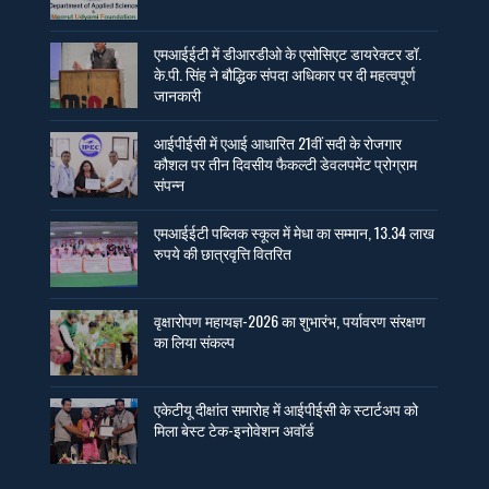
एमआईईटी में डीआरडीओ के एसोसिएट डायरेक्टर डॉ.
के.पी. सिंह ने बौद्धिक संपदा अधिकार पर दी महत्वपूर्ण
जानकारी
आईपीईसी में एआई आधारित 21वीं सदी के रोजगार
कौशल पर तीन दिवसीय फैकल्टी डेवलपमेंट प्रोग्राम
संपन्न
एमआईईटी पब्लिक स्कूल में मेधा का सम्मान, 13.34 लाख
रुपये की छात्रवृत्ति वितरित
वृक्षारोपण महायज्ञ-2026 का शुभारंभ, पर्यावरण संरक्षण
का लिया संकल्प
एकेटीयू दीक्षांत समारोह में आईपीईसी के स्टार्टअप को
मिला बेस्ट टेक-इनोवेशन अवॉर्ड