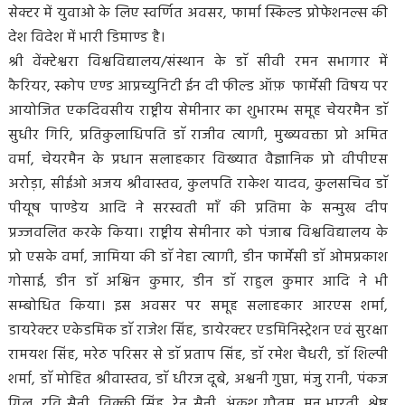
सेक्टर में युवाओ के लिए स्वर्णित अवसर, फार्मा स्किल्ड प्रोफेशनल्स की
देश विदेश में भारी डिमाण्ड है।
श्री वेंक्टेश्वरा विश्वविद्यालय/संस्थान के डाॅ सीवी रमन सभागार में
कैरियर, स्कोप एण्ड आप्रच्युनिटी ईन दी फील्ड ऑफ़ फार्मेसी विषय पर
आयोजित एकदिवसीय राष्ट्रीय सेमीनार का शुभारम्भ समूह चेयरमैन डाॅ
सुधीर गिरि, प्रतिकुलाधिपति डाॅ राजीव त्यागी, मुख्यवक्ता प्रो अमित
वर्मा, चेयरमैन के प्रधान सलाहकार विख्यात वैज्ञानिक प्रो वीपीएस
अरोड़ा, सीईओ अजय श्रीवास्तव, कुलपति राकेश यादव, कुलसचिव डाॅ
पीयूष पाण्डेय आदि ने सरस्वती माँ की प्रतिमा के सन्मुख दीप
प्रज्जवलित करके किया। राष्ट्रीय सेमीनार को पंजाब विश्वविद्यालय के
प्रो एसके वर्मा, जामिया की डाॅ नेहा त्यागी, डीन फार्मेसी डाॅ ओमप्रकाश
गोसाई, डीन डाॅ अश्विन कुमार, डीन डाॅ राहुल कुमार आदि ने भी
सम्बोधित किया। इस अवसर पर समूह सलाहकार आरएस शर्मा,
डायरेक्टर एकेडमिक डाॅ राजेश सिंह, डायेरक्टर एडमिनिस्ट्रेशन एवं सुरक्षा
रामयश सिंह, मरेठ परिसर से डाॅ प्रताप सिंह, डाॅ रमेश चैधरी, डाॅ शिल्पी
शर्मा, डाॅ मोहित श्रीवास्तव, डाॅ धीरज दूबे, अश्वनी गुप्ता, मंजु रानी, पंकज
गिल, रवि सैनी, विक्की सिंह, रेनू सैनी, अंकुश गौतम, मनु भारती, श्रेष्ठ