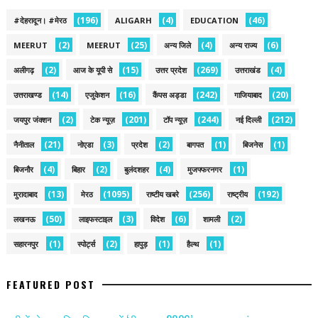
(196)
(4)
(46)
#देहरादून। #मेरठ
ALIGARH
EDUCATION
(2)
(25)
(4)
(6)
MEERUT
MEERUT
अन्य जिले
अन्य राज्य
(2)
(15)
(269)
(4)
अलीगढ़
आज के यूपी से
उत्तर प्रदेश
उत्तराखंड
(14)
(16)
(242)
(20)
उत्तराखण्ड
एजुकेशन
कैंपस अड्डा
गाजियाबाद
(2)
(201)
(244)
(212)
जयपुर जंक्शन
टेक न्यूज़
टॉप न्यूज़
नई द‍िल्ली
(21)
(3)
(2)
(1)
(1)
नैनीताल
नोएडा
प्रदेश
बागपत
बिजनेस
(4)
(2)
(4)
(1)
बिजनौर
बिहार
बुलंदशहर
मुजफ्फरनगर
(13)
(1095)
(256)
(192)
मुरादाबाद
मेरठ
राष्टीय खबरे
राष्ट्रीय
(50)
(3)
(6)
(2)
लखनऊ
लाइफस्टाइल
विदेश
शामली
(1)
(2)
(1)
(1)
सहारनपुर
स्पोर्ट्स
हापुड़
हैल्थ
FEATURED POST