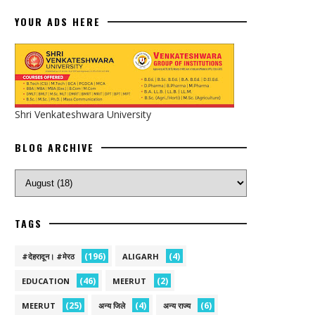
YOUR ADS HERE
Shri Venkateshwara University
BLOG ARCHIVE
TAGS
(196)
(4)
#देहरादून। #मेरठ
ALIGARH
(46)
(2)
EDUCATION
MEERUT
(25)
(4)
(6)
MEERUT
अन्य जिले
अन्य राज्य