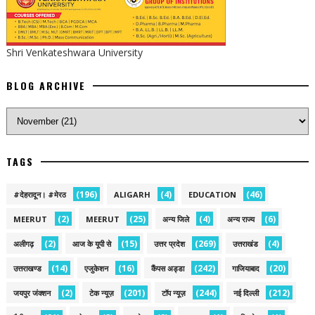
Shri Venkateshwara University
BLOG ARCHIVE
TAGS
(196)
(4)
(46)
#देहरादून। #मेरठ
ALIGARH
EDUCATION
(2)
(25)
(4)
(6)
MEERUT
MEERUT
अन्य जिले
अन्य राज्य
(2)
(15)
(269)
(4)
अलीगढ़
आज के यूपी से
उत्तर प्रदेश
उत्तराखंड
(14)
(16)
(242)
(20)
उत्तराखण्ड
एजुकेशन
कैंपस अड्डा
गाजियाबाद
(2)
(201)
(244)
(212)
जयपुर जंक्शन
टेक न्यूज़
टॉप न्यूज़
नई द‍िल्ली