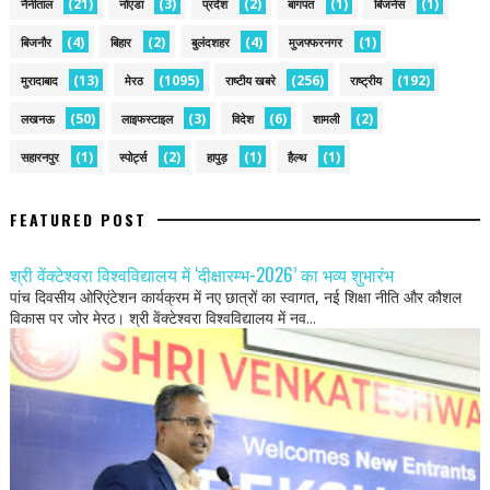
(21)
(3)
(2)
(1)
(1)
नैनीताल
नोएडा
प्रदेश
बागपत
बिजनेस
(4)
(2)
(4)
(1)
बिजनौर
बिहार
बुलंदशहर
मुजफ्फरनगर
(13)
(1095)
(256)
(192)
मुरादाबाद
मेरठ
राष्टीय खबरे
राष्ट्रीय
(50)
(3)
(6)
(2)
लखनऊ
लाइफस्टाइल
विदेश
शामली
(1)
(2)
(1)
(1)
सहारनपुर
स्पोर्ट्स
हापुड़
हैल्थ
FEATURED POST
श्री वेंक्टेश्वरा विश्वविद्यालय में ‘दीक्षारम्भ-2026’ का भव्य शुभारंभ
पांच दिवसीय ओरिएंटेशन कार्यक्रम में नए छात्रों का स्वागत, नई शिक्षा नीति और कौशल
विकास पर जोर मेरठ। श्री वेंक्टेश्वरा विश्वविद्यालय में नव...