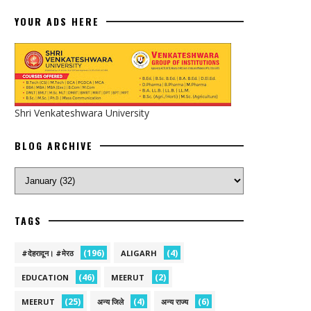
YOUR ADS HERE
Shri Venkateshwara University
BLOG ARCHIVE
TAGS
(196)
(4)
#देहरादून। #मेरठ
ALIGARH
(46)
(2)
EDUCATION
MEERUT
(25)
(4)
(6)
MEERUT
अन्य जिले
अन्य राज्य