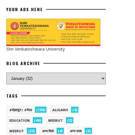
YOUR ADS HERE
Shri Venkateshwara University
BLOG ARCHIVE
TAGS
(196)
(4)
#देहरादून। #मेरठ
ALIGARH
(46)
(2)
EDUCATION
MEERUT
(25)
(4)
(6)
MEERUT
अन्य जिले
अन्य राज्य