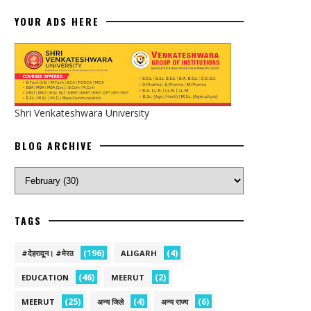
YOUR ADS HERE
Shri Venkateshwara University
BLOG ARCHIVE
TAGS
(196)
(4)
#देहरादून। #मेरठ
ALIGARH
(46)
(2)
EDUCATION
MEERUT
(25)
(4)
(6)
MEERUT
अन्य जिले
अन्य राज्य