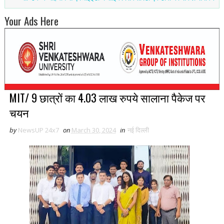
Your Ads Here
MIT/ 9 छात्रों का 4.03 लाख रुपये सालाना पैकेज पर
चयन
by
NewsUP 24x7
on
March 30, 2024
in
नई द‍िल्ली