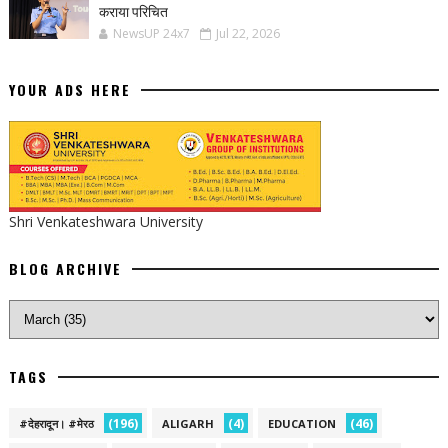
कराया परिचित
NewsUP 24x7
Jul 22, 2026
YOUR ADS HERE
Shri Venkateshwara University
BLOG ARCHIVE
TAGS
(196)
(4)
(46)
#देहरादून। #मेरठ
ALIGARH
EDUCATION