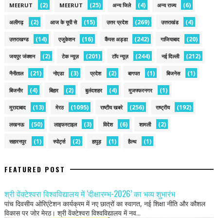
(2)
(25)
(4)
(6)
MEERUT
MEERUT
अन्य जिले
अन्य राज्य
(2)
(15)
(269)
(4)
अलीगढ़
आज के यूपी से
उत्तर प्रदेश
उत्तराखंड
(14)
(16)
(242)
(20)
उत्तराखण्ड
एजुकेशन
कैंपस अड्डा
गाजियाबाद
(2)
(201)
(244)
(212)
जयपुर जंक्शन
टेक न्यूज़
टॉप न्यूज़
नई द‍िल्ली
(21)
(3)
(2)
(1)
(1)
नैनीताल
नोएडा
प्रदेश
बागपत
बिजनेस
(4)
(2)
(4)
(1)
बिजनौर
बिहार
बुलंदशहर
मुजफ्फरनगर
(13)
(1095)
(256)
(192)
मुरादाबाद
मेरठ
राष्टीय खबरे
राष्ट्रीय
(50)
(3)
(6)
(2)
लखनऊ
लाइफस्टाइल
विदेश
शामली
(1)
(2)
(1)
(1)
सहारनपुर
स्पोर्ट्स
हापुड़
हैल्थ
FEATURED POST
श्री वेंक्टेश्वरा विश्वविद्यालय में ‘दीक्षारम्भ-2026’ का भव्य शुभारंभ
पांच दिवसीय ओरिएंटेशन कार्यक्रम में नए छात्रों का स्वागत, नई शिक्षा नीति और कौशल
विकास पर जोर मेरठ। श्री वेंक्टेश्वरा विश्वविद्यालय में नव...