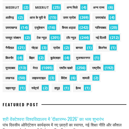
(2)
(25)
(4)
(6)
MEERUT
MEERUT
अन्य जिले
अन्य राज्य
(2)
(15)
(269)
(4)
अलीगढ़
आज के यूपी से
उत्तर प्रदेश
उत्तराखंड
(14)
(16)
(242)
(20)
उत्तराखण्ड
एजुकेशन
कैंपस अड्डा
गाजियाबाद
(2)
(201)
(244)
(212)
जयपुर जंक्शन
टेक न्यूज़
टॉप न्यूज़
नई द‍िल्ली
(21)
(3)
(2)
(1)
(1)
नैनीताल
नोएडा
प्रदेश
बागपत
बिजनेस
(4)
(2)
(4)
(1)
बिजनौर
बिहार
बुलंदशहर
मुजफ्फरनगर
(13)
(1095)
(256)
(192)
मुरादाबाद
मेरठ
राष्टीय खबरे
राष्ट्रीय
(50)
(3)
(6)
(2)
लखनऊ
लाइफस्टाइल
विदेश
शामली
(1)
(2)
(1)
(1)
सहारनपुर
स्पोर्ट्स
हापुड़
हैल्थ
FEATURED POST
श्री वेंक्टेश्वरा विश्वविद्यालय में ‘दीक्षारम्भ-2026’ का भव्य शुभारंभ
पांच दिवसीय ओरिएंटेशन कार्यक्रम में नए छात्रों का स्वागत, नई शिक्षा नीति और कौशल