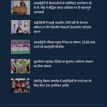
एमआईईटी में डीआरडीओ के एसोसिएट डायरेक्टर डॉ.
के.पी. सिंह ने बौद्धिक संपदा अधिकार पर दी महत्वपूर्ण
जानकारी
आईपीईसी में एआई आधारित 21वीं सदी के रोजगार
कौशल पर तीन दिवसीय फैकल्टी डेवलपमेंट प्रोग्राम
संपन्न
एमआईईटी पब्लिक स्कूल में मेधा का सम्मान, 13.34 लाख
रुपये की छात्रवृत्ति वितरित
वृक्षारोपण महायज्ञ-2026 का शुभारंभ, पर्यावरण संरक्षण
का लिया संकल्प
एकेटीयू दीक्षांत समारोह में आईपीईसी के स्टार्टअप को
मिला बेस्ट टेक-इनोवेशन अवॉर्ड