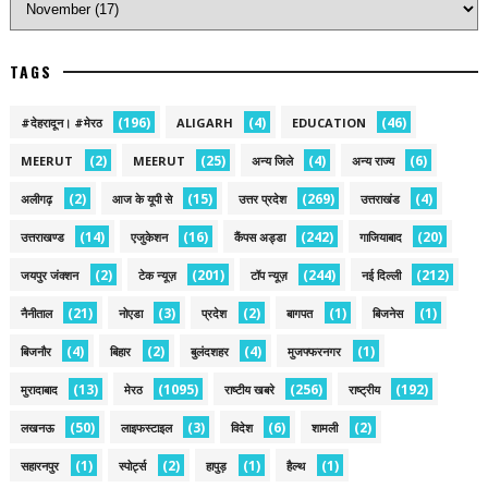
TAGS
(196)
(4)
(46)
#देहरादून। #मेरठ
ALIGARH
EDUCATION
(2)
(25)
(4)
(6)
MEERUT
MEERUT
अन्य जिले
अन्य राज्य
(2)
(15)
(269)
(4)
अलीगढ़
आज के यूपी से
उत्तर प्रदेश
उत्तराखंड
(14)
(16)
(242)
(20)
उत्तराखण्ड
एजुकेशन
कैंपस अड्डा
गाजियाबाद
(2)
(201)
(244)
(212)
जयपुर जंक्शन
टेक न्यूज़
टॉप न्यूज़
नई द‍िल्ली
(21)
(3)
(2)
(1)
(1)
नैनीताल
नोएडा
प्रदेश
बागपत
बिजनेस
(4)
(2)
(4)
(1)
बिजनौर
बिहार
बुलंदशहर
मुजफ्फरनगर
(13)
(1095)
(256)
(192)
मुरादाबाद
मेरठ
राष्टीय खबरे
राष्ट्रीय
(50)
(3)
(6)
(2)
लखनऊ
लाइफस्टाइल
विदेश
शामली
(1)
(2)
(1)
(1)
सहारनपुर
स्पोर्ट्स
हापुड़
हैल्थ