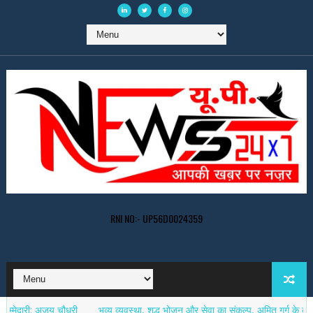
RNI NO:- UP56D0024359
 अजय चौधरी
भव्य व्यवस्था, शुद्ध भोजन और सेवा का संकल्प, अमित गर्ग के कांवड़ सेवा 