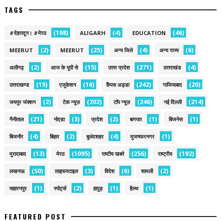
TAGS
(198)
(4)
(46)
#देहरादून। #मेरठ
ALIGARH
EDUCATION
(2)
(25)
(4)
(6)
MEERUT
MEERUT
अन्य जिले
अन्य राज्य
(2)
(15)
(271)
(4)
अलीगढ़
आज के यूपी से
उत्तर प्रदेश
उत्तराखंड
(15)
(16)
(242)
(20)
उत्तराखण्ड
एजुकेशन
कैंपस अड्डा
गाजियाबाद
(2)
(202)
(246)
(214)
जयपुर जंक्शन
टेक न्यूज़
टॉप न्यूज़
नई द‍िल्ली
(21)
(3)
(2)
(1)
(1)
नैनीताल
नोएडा
प्रदेश
बागपत
बिजनेस
(4)
(2)
(4)
(1)
बिजनौर
बिहार
बुलंदशहर
मुजफ्फरनगर
(13)
(1095)
(256)
(192)
मुरादाबाद
मेरठ
राष्टीय खबरे
राष्ट्रीय
(50)
(3)
(6)
(2)
लखनऊ
लाइफस्टाइल
विदेश
शामली
(1)
(2)
(1)
(1)
सहारनपुर
स्पोर्ट्स
हापुड़
हैल्थ
FEATURED POST