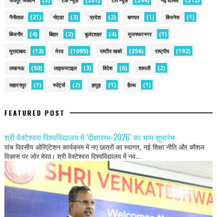
(2)
(201)
(244)
(212)
जयपुर जंक्शन
टेक न्यूज़
टॉप न्यूज़
नई द‍िल्ली
(21)
(3)
(2)
(1)
(1)
नैनीताल
नोएडा
प्रदेश
बागपत
बिजनेस
(4)
(2)
(4)
(1)
बिजनौर
बिहार
बुलंदशहर
मुजफ्फरनगर
(13)
(1095)
(256)
(192)
मुरादाबाद
मेरठ
राष्टीय खबरे
राष्ट्रीय
(50)
(3)
(6)
(2)
लखनऊ
लाइफस्टाइल
विदेश
शामली
(1)
(2)
(1)
(1)
सहारनपुर
स्पोर्ट्स
हापुड़
हैल्थ
FEATURED POST
श्री वेंक्टेश्वरा विश्वविद्यालय में ‘दीक्षारम्भ-2026’ का भव्य शुभारंभ
पांच दिवसीय ओरिएंटेशन कार्यक्रम में नए छात्रों का स्वागत, नई शिक्षा नीति और कौशल
विकास पर जोर मेरठ। श्री वेंक्टेश्वरा विश्वविद्यालय में नव...