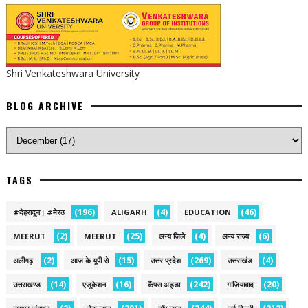
Shri Venkateshwara University
BLOG ARCHIVE
TAGS
(196)
(4)
(46)
#देहरादून। #मेरठ
ALIGARH
EDUCATION
(2)
(25)
(4)
(6)
MEERUT
MEERUT
अन्य जिले
अन्य राज्य
(2)
(15)
(269)
(4)
अलीगढ़
आज के यूपी से
उत्तर प्रदेश
उत्तराखंड
(14)
(16)
(242)
(20)
उत्तराखण्ड
एजुकेशन
कैंपस अड्डा
गाजियाबाद