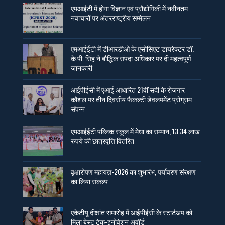
एमआईटी में होगा विज्ञान एवं प्रौद्योगिकी में नवीनतम
नवाचारों पर अंतरराष्ट्रीय सम्मेलन
एमआईईटी में डीआरडीओ के एसोसिएट डायरेक्टर डॉ.
के.पी. सिंह ने बौद्धिक संपदा अधिकार पर दी महत्वपूर्ण
जानकारी
आईपीईसी में एआई आधारित 21वीं सदी के रोजगार
कौशल पर तीन दिवसीय फैकल्टी डेवलपमेंट प्रोग्राम
संपन्न
एमआईईटी पब्लिक स्कूल में मेधा का सम्मान, 13.34 लाख
रुपये की छात्रवृत्ति वितरित
वृक्षारोपण महायज्ञ-2026 का शुभारंभ, पर्यावरण संरक्षण
का लिया संकल्प
एकेटीयू दीक्षांत समारोह में आईपीईसी के स्टार्टअप को
मिला बेस्ट टेक-इनोवेशन अवॉर्ड