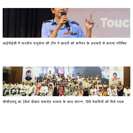
आईपीईसी में भारतीय वायुसेना की टीम ने छात्रों को करियर के अवसरों से कराया परिचित
सीसीएसयू का 38वां दीक्षांत समारोह भव्यता के साथ संपन्न, 199 मेधावियों को मिले पदक