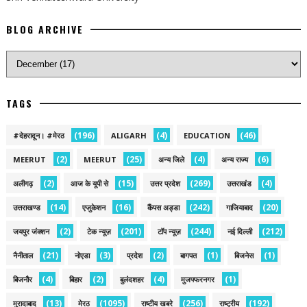
BLOG ARCHIVE
TAGS
(196)
(4)
(46)
#देहरादून। #मेरठ
ALIGARH
EDUCATION
(2)
(25)
(4)
(6)
MEERUT
MEERUT
अन्य जिले
अन्य राज्य
(2)
(15)
(269)
(4)
अलीगढ़
आज के यूपी से
उत्तर प्रदेश
उत्तराखंड
(14)
(16)
(242)
(20)
उत्तराखण्ड
एजुकेशन
कैंपस अड्डा
गाजियाबाद
(2)
(201)
(244)
(212)
जयपुर जंक्शन
टेक न्यूज़
टॉप न्यूज़
नई द‍िल्ली
(21)
(3)
(2)
(1)
(1)
नैनीताल
नोएडा
प्रदेश
बागपत
बिजनेस
(4)
(2)
(4)
(1)
बिजनौर
बिहार
बुलंदशहर
मुजफ्फरनगर
(13)
(1095)
(256)
(192)
मुरादाबाद
मेरठ
राष्टीय खबरे
राष्ट्रीय