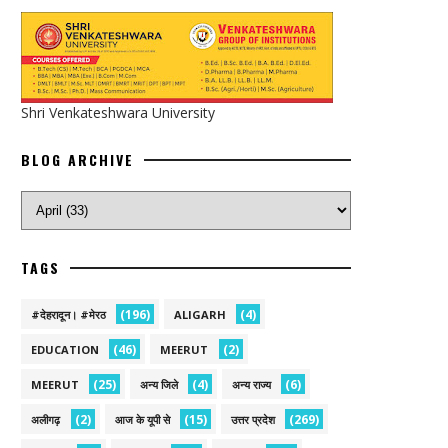
Shri Venkateshwara University
BLOG ARCHIVE
TAGS
(196)
(4)
#देहरादून। #मेरठ
ALIGARH
(46)
(2)
EDUCATION
MEERUT
(25)
(4)
(6)
MEERUT
अन्य जिले
अन्य राज्य
(2)
(15)
(269)
अलीगढ़
आज के यूपी से
उत्तर प्रदेश