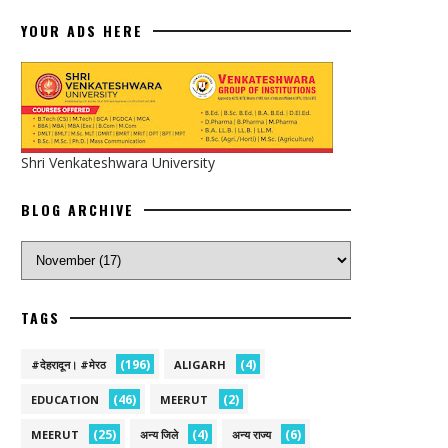
YOUR ADS HERE
Shri Venkateshwara University
BLOG ARCHIVE
TAGS
(196)
(4)
#देहरादून। #मेरठ
ALIGARH
(46)
(2)
EDUCATION
MEERUT
(25)
(4)
(6)
MEERUT
अन्य जिले
अन्य राज्य