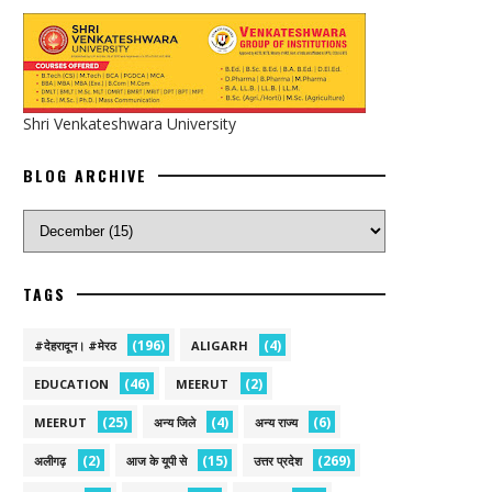
Shri Venkateshwara University
BLOG ARCHIVE
TAGS
(196)
(4)
#देहरादून। #मेरठ
ALIGARH
(46)
(2)
EDUCATION
MEERUT
(25)
(4)
(6)
MEERUT
अन्य जिले
अन्य राज्य
(2)
(15)
(269)
अलीगढ़
आज के यूपी से
उत्तर प्रदेश