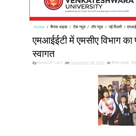
Home
/
कैंपस अड्डा
/
टेक न्यूज़
/
टॉप न्यूज़
/
नई द‍िल्ली
/
एमआईईट
एमआईईटी में एमसीए विभाग का फ्
स्वागत
by
NewsUP 24x7
on
December 06, 2025
in
कैंपस अड्डा
,
टेक 