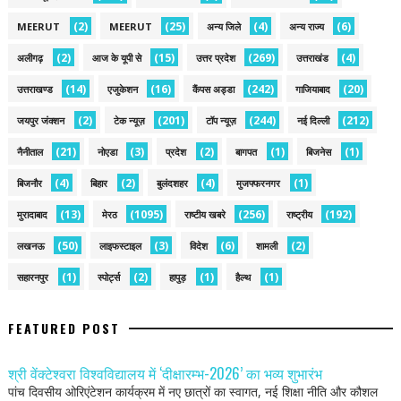
(2)
(25)
(4)
(6)
MEERUT
MEERUT
अन्य जिले
अन्य राज्य
(2)
(15)
(269)
(4)
अलीगढ़
आज के यूपी से
उत्तर प्रदेश
उत्तराखंड
(14)
(16)
(242)
(20)
उत्तराखण्ड
एजुकेशन
कैंपस अड्डा
गाजियाबाद
(2)
(201)
(244)
(212)
जयपुर जंक्शन
टेक न्यूज़
टॉप न्यूज़
नई द‍िल्ली
(21)
(3)
(2)
(1)
(1)
नैनीताल
नोएडा
प्रदेश
बागपत
बिजनेस
(4)
(2)
(4)
(1)
बिजनौर
बिहार
बुलंदशहर
मुजफ्फरनगर
(13)
(1095)
(256)
(192)
मुरादाबाद
मेरठ
राष्टीय खबरे
राष्ट्रीय
(50)
(3)
(6)
(2)
लखनऊ
लाइफस्टाइल
विदेश
शामली
(1)
(2)
(1)
(1)
सहारनपुर
स्पोर्ट्स
हापुड़
हैल्थ
FEATURED POST
श्री वेंक्टेश्वरा विश्वविद्यालय में ‘दीक्षारम्भ-2026’ का भव्य शुभारंभ
पांच दिवसीय ओरिएंटेशन कार्यक्रम में नए छात्रों का स्वागत, नई शिक्षा नीति और कौशल