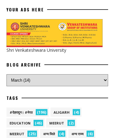
YOUR ADS HERE
Shri Venkateshwara University
BLOG ARCHIVE
TAGS
(196)
(4)
#देहरादून। #मेरठ
ALIGARH
(46)
(2)
EDUCATION
MEERUT
(25)
(4)
(6)
MEERUT
अन्य जिले
अन्य राज्य