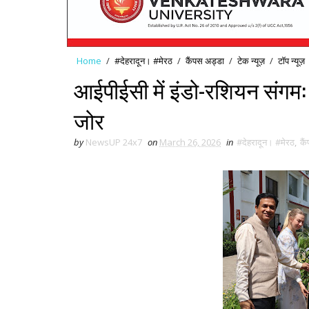
Home
/
#देहरादून। #मेरठ
/
कैंपस अड्डा
/
टेक न्यूज़
/
टॉप न्यूज़
आईपीईसी में इंडो-रशियन संगम:
जोर
by
NewsUP 24x7
on
March 26, 2026
in
#देहरादून। #मेरठ
,
कै