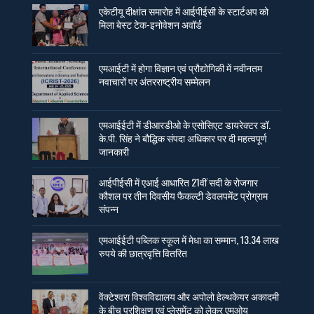
एकेटीयू दीक्षांत समारोह में आईपीईसी के स्टार्टअप को
मिला बेस्ट टेक-इनोवेशन अवॉर्ड
एमआईटी में होगा विज्ञान एवं प्रौद्योगिकी में नवीनतम
नवाचारों पर अंतरराष्ट्रीय सम्मेलन
एमआईईटी में डीआरडीओ के एसोसिएट डायरेक्टर डॉ.
के.पी. सिंह ने बौद्धिक संपदा अधिकार पर दी महत्वपूर्ण
जानकारी
आईपीईसी में एआई आधारित 21वीं सदी के रोजगार
कौशल पर तीन दिवसीय फैकल्टी डेवलपमेंट प्रोग्राम
संपन्न
एमआईईटी पब्लिक स्कूल में मेधा का सम्मान, 13.34 लाख
रुपये की छात्रवृत्ति वितरित
वेंक्टेश्वरा विश्वविद्यालय और अपोलो हेल्थकेयर अकादमी
के बीच प्रशिक्षण एवं प्लेसमेंट को लेकर एमओयू