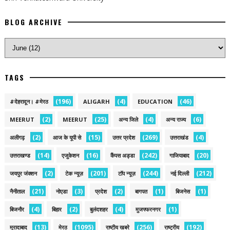
BLOG ARCHIVE
TAGS
(196)
(4)
(46)
#देहरादून। #मेरठ
ALIGARH
EDUCATION
(2)
(25)
(4)
(6)
MEERUT
MEERUT
अन्य जिले
अन्य राज्य
(2)
(15)
(269)
(4)
अलीगढ़
आज के यूपी से
उत्तर प्रदेश
उत्तराखंड
(14)
(16)
(242)
(20)
उत्तराखण्ड
एजुकेशन
कैंपस अड्डा
गाजियाबाद
(2)
(201)
(244)
(212)
जयपुर जंक्शन
टेक न्यूज़
टॉप न्यूज़
नई द‍िल्ली
(21)
(3)
(2)
(1)
(1)
नैनीताल
नोएडा
प्रदेश
बागपत
बिजनेस
(4)
(2)
(4)
(1)
बिजनौर
बिहार
बुलंदशहर
मुजफ्फरनगर
(13)
(1095)
(256)
(192)
मुरादाबाद
मेरठ
राष्टीय खबरे
राष्ट्रीय