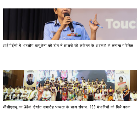
आईपीईसी में भारतीय वायुसेना की टीम ने छात्रों को करियर के अवसरों से कराया परिचित
सीसीएसयू का 38वां दीक्षांत समारोह भव्यता के साथ संपन्न, 199 मेधावियों को मिले पदक