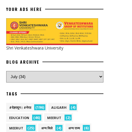
YOUR ADS HERE
Shri Venkateshwara University
BLOG ARCHIVE
TAGS
(196)
(4)
#देहरादून। #मेरठ
ALIGARH
(46)
(2)
EDUCATION
MEERUT
(25)
(4)
(6)
MEERUT
अन्य जिले
अन्य राज्य