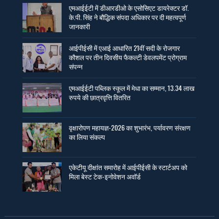
एमआईईटी में डीआरडीओ के एसोसिएट डायरेक्टर डॉ.
के.पी. सिंह ने बौद्धिक संपदा अधिकार पर दी महत्वपूर्ण
जानकारी
आईपीईसी में एआई आधारित 21वीं सदी के रोजगार
कौशल पर तीन दिवसीय फैकल्टी डेवलपमेंट प्रोग्राम
संपन्न
एमआईईटी पब्लिक स्कूल में मेधा का सम्मान, 13.34 लाख
रुपये की छात्रवृत्ति वितरित
वृक्षारोपण महायज्ञ-2026 का शुभारंभ, पर्यावरण संरक्षण
का लिया संकल्प
एकेटीयू दीक्षांत समारोह में आईपीईसी के स्टार्टअप को
मिला बेस्ट टेक-इनोवेशन अवॉर्ड