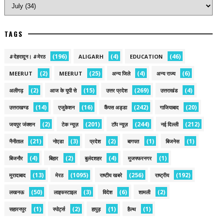
TAGS
(196)
(4)
(46)
#देहरादून। #मेरठ
ALIGARH
EDUCATION
(2)
(25)
(4)
(6)
MEERUT
MEERUT
अन्य जिले
अन्य राज्य
(2)
(15)
(269)
(4)
अलीगढ़
आज के यूपी से
उत्तर प्रदेश
उत्तराखंड
(14)
(16)
(242)
(20)
उत्तराखण्ड
एजुकेशन
कैंपस अड्डा
गाजियाबाद
(2)
(201)
(244)
(212)
जयपुर जंक्शन
टेक न्यूज़
टॉप न्यूज़
नई द‍िल्ली
(21)
(3)
(2)
(1)
(1)
नैनीताल
नोएडा
प्रदेश
बागपत
बिजनेस
(4)
(2)
(4)
(1)
बिजनौर
बिहार
बुलंदशहर
मुजफ्फरनगर
(13)
(1095)
(256)
(192)
मुरादाबाद
मेरठ
राष्टीय खबरे
राष्ट्रीय
(50)
(3)
(6)
(2)
लखनऊ
लाइफस्टाइल
विदेश
शामली
(1)
(2)
(1)
(1)
सहारनपुर
स्पोर्ट्स
हापुड़
हैल्थ