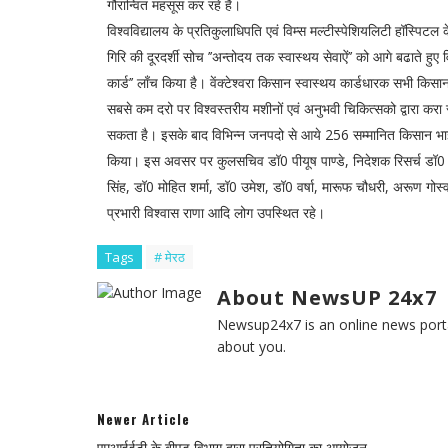
गौरान्वित महसूस कर रहे है।
विश्वविद्यालय के प्रतिकुलाधिपति एवं विम्स मल्टीस्पेशियलिटी हॉस्पि
गिरि की दूरदर्शी सोच ’’अन्तोदय तक स्वास्थय सेवाऐं’’ को आगे बढाते हुए वि
कार्ड’’ लाँच किया है। वेंक्टेश्वरा किसान स्वास्थय कार्डधारक सभी किसान
सबसे कम दरो पर विश्वस्तरीय मशीनों एवं अनुभवी चिकित्सको द्वारा करा 
सकता है। इसके बाद विभिन्न जनपदो से आये 256 सम्मानित किसान भाईयों ए
किया। इस अवसर पर कुलसचिव डॉ0 पीयूष पाण्डे, निदेशक रिसर्च डॉ0
सिंह, डॉ0 मोहित शर्मा, डॉ0 उमेश, डॉ0 वर्षा, मारूफ चौधरी, अरूण गोस्
प्रभारी विश्वास राणा आदि लोग उपस्थित रहे।
Tags
# मेरठ
About NewsUP 24x7
Newsup24x7 is an online news porta
about you.
Newer Article
एमआईईटी के बीएड विभाग द्वारा प्रतियोगिता का आयोजन