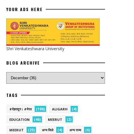
YOUR ADS HERE
Shri Venkateshwara University
BLOG ARCHIVE
TAGS
(196)
(4)
#देहरादून। #मेरठ
ALIGARH
(46)
(2)
EDUCATION
MEERUT
(25)
(4)
(6)
MEERUT
अन्य जिले
अन्य राज्य