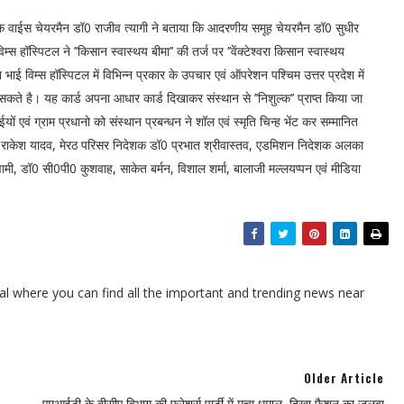
टल के वाईस चेयरमैन डॉ0 राजीव त्यागी ने बताया कि आदरणीय समूह चेयरमैन डॉ0 सुधीर
म्स हॉस्पिटल ने ’’किसान स्वास्थय बीमा’’ की तर्ज पर ’’वेंक्टेश्वरा किसान स्वास्थय
 भाई विम्स हॉस्पिटल में विभिन्न प्रकार के उपचार एवं ऑपरेशन पश्चिम उत्तर प्रदेश में
सकते है। यह कार्ड अपना आधार कार्ड दिखाकर संस्थान से ’’निशुल्क’’ प्राप्त किया जा
वं ग्राम प्रधानो को संस्थान प्रबन्धन ने शॉल एवं स्मृति चिन्ह भेंट कर सम्मानित
 राकेश यादव, मेरठ परिसर निदेशक डॉ0 प्रभात श्रीवास्तव, एडमिशन निदेशक अलका
वामी, डॉ0 सी0पी0 कुशवाह, साकेत बर्मन, विशाल शर्मा, बालाजी मल्लयप्पन एवं मीडिया
l where you can find all the important and trending news near
Older Article
एमआईटी के बीसीए विभाग की फ्रेशर्स पार्टी में मचा धमाल, दिखा फैशन का जलवा