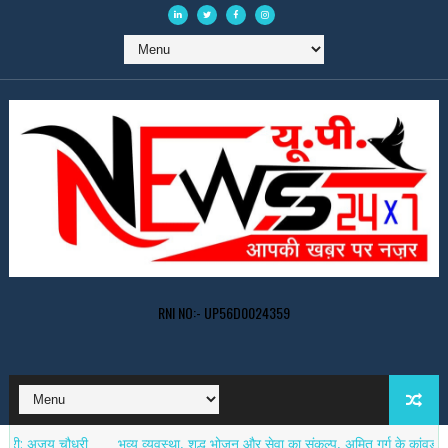
RNI NO:- UP56D0024359
य चौधरी
भव्य व्यवस्था, शुद्ध भोजन और सेवा का संकल्प, अमित गर्ग के कांवड़ सेवा शिव