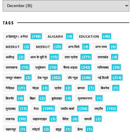
TAGS
(198)
(4)
(46)
#देहरादून। #मेरठ
ALIGARH
EDUCATION
(2)
(25)
(4)
(6)
MEERUT
MEERUT
अन्य जिले
अन्य राज्य
(2)
(15)
(271)
(4)
अलीगढ़
आज के यूपी से
उत्तर प्रदेश
उत्तराखंड
(15)
(16)
(242)
(20)
उत्तराखण्ड
एजुकेशन
कैंपस अड्डा
गाजियाबाद
(2)
(202)
(246)
(214)
जयपुर जंक्शन
टेक न्यूज़
टॉप न्यूज़
नई द‍िल्ली
(21)
(3)
(2)
(1)
(1)
नैनीताल
नोएडा
प्रदेश
बागपत
बिजनेस
(4)
(2)
(4)
(1)
बिजनौर
बिहार
बुलंदशहर
मुजफ्फरनगर
(13)
(1095)
(256)
(192)
मुरादाबाद
मेरठ
राष्टीय खबरे
राष्ट्रीय
(50)
(3)
(6)
(2)
लखनऊ
लाइफस्टाइल
विदेश
शामली
(1)
(2)
(1)
(1)
सहारनपुर
स्पोर्ट्स
हापुड़
हैल्थ