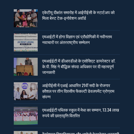
एकेटीयू दीक्षांत समारोह में आईपीईसी के स्टार्टअप को
मिला बेस्ट टेक-इनोवेशन अवॉर्ड
एमआईटी में होगा विज्ञान एवं प्रौद्योगिकी में नवीनतम
नवाचारों पर अंतरराष्ट्रीय सम्मेलन
एमआईईटी में डीआरडीओ के एसोसिएट डायरेक्टर डॉ.
के.पी. सिंह ने बौद्धिक संपदा अधिकार पर दी महत्वपूर्ण
जानकारी
आईपीईसी में एआई आधारित 21वीं सदी के रोजगार
कौशल पर तीन दिवसीय फैकल्टी डेवलपमेंट प्रोग्राम
संपन्न
एमआईईटी पब्लिक स्कूल में मेधा का सम्मान, 13.34 लाख
रुपये की छात्रवृत्ति वितरित
वेंक्टेश्वरा विश्वविद्यालय और अपोलो हेल्थकेयर अकादमी