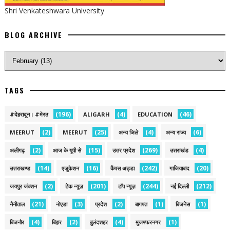
Shri Venkateshwara University
BLOG ARCHIVE
TAGS
(196)
(4)
(46)
#देहरादून। #मेरठ
ALIGARH
EDUCATION
(2)
(25)
(4)
(6)
MEERUT
MEERUT
अन्य जिले
अन्य राज्य
(2)
(15)
(269)
(4)
अलीगढ़
आज के यूपी से
उत्तर प्रदेश
उत्तराखंड
(14)
(16)
(242)
(20)
उत्तराखण्ड
एजुकेशन
कैंपस अड्डा
गाजियाबाद
(2)
(201)
(244)
(212)
जयपुर जंक्शन
टेक न्यूज़
टॉप न्यूज़
नई द‍िल्ली
(21)
(3)
(2)
(1)
(1)
नैनीताल
नोएडा
प्रदेश
बागपत
बिजनेस
(4)
(2)
(4)
(1)
बिजनौर
बिहार
बुलंदशहर
मुजफ्फरनगर